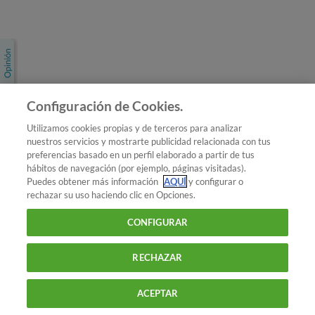
Únete a nosotros
Los más populares
Conoce OCU
Configuración de Cookies.
Más Información
Utilizamos cookies propias y de terceros para analizar
nuestros servicios y mostrarte publicidad relacionada con tus
© 2026 OCU
preferencias basado en un perfil elaborado a partir de tus
Condiciones generales de contratación de OCU
hábitos de navegación (por ejemplo, páginas visitadas).
Política de privacidad
Puedes obtener más información
AQUÍ
y configurar o
rechazar su uso haciendo clic en Opciones.
Uso del nombre y de los signos de OCU
Aviso Legal
Política de cookies
CONFIGURAR
RECHAZAR
ACEPTAR