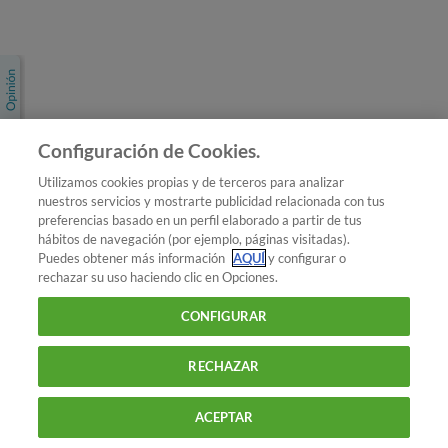
Únete a nosotros
Los más populares
Conoce OCU
Configuración de Cookies.
Más Información
Utilizamos cookies propias y de terceros para analizar
nuestros servicios y mostrarte publicidad relacionada con tus
© 2026 OCU
preferencias basado en un perfil elaborado a partir de tus
Condiciones generales de contratación de OCU
hábitos de navegación (por ejemplo, páginas visitadas).
Política de privacidad
Puedes obtener más información
AQUÍ
y configurar o
rechazar su uso haciendo clic en Opciones.
Uso del nombre y de los signos de OCU
Aviso Legal
Política de cookies
CONFIGURAR
RECHAZAR
ACEPTAR