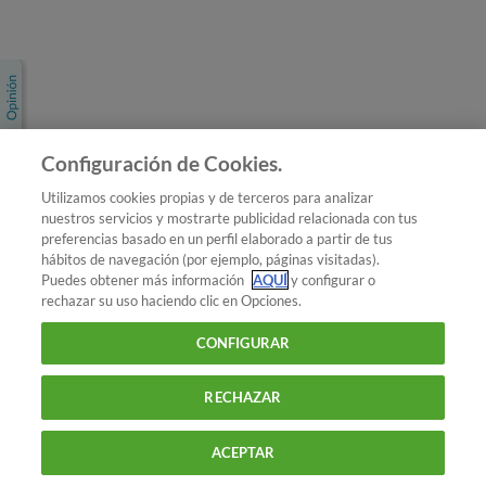
Únete a nosotros
Los más populares
Conoce OCU
Configuración de Cookies.
Más Información
Utilizamos cookies propias y de terceros para analizar
nuestros servicios y mostrarte publicidad relacionada con tus
© 2026 OCU
preferencias basado en un perfil elaborado a partir de tus
Condiciones generales de contratación de OCU
hábitos de navegación (por ejemplo, páginas visitadas).
Política de privacidad
Puedes obtener más información
AQUÍ
y configurar o
rechazar su uso haciendo clic en Opciones.
Uso del nombre y de los signos de OCU
Aviso Legal
Política de cookies
CONFIGURAR
RECHAZAR
ACEPTAR