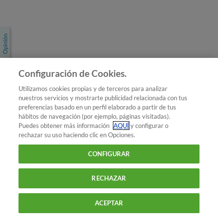
Únete a nosotros
Los más populares
Conoce OCU
Configuración de Cookies.
Más Información
Utilizamos cookies propias y de terceros para analizar
nuestros servicios y mostrarte publicidad relacionada con tus
© 2026 OCU
preferencias basado en un perfil elaborado a partir de tus
Condiciones generales de contratación de OCU
hábitos de navegación (por ejemplo, páginas visitadas).
Política de privacidad
Puedes obtener más información
AQUÍ
y configurar o
rechazar su uso haciendo clic en Opciones.
Uso del nombre y de los signos de OCU
Aviso Legal
Política de cookies
CONFIGURAR
RECHAZAR
ACEPTAR