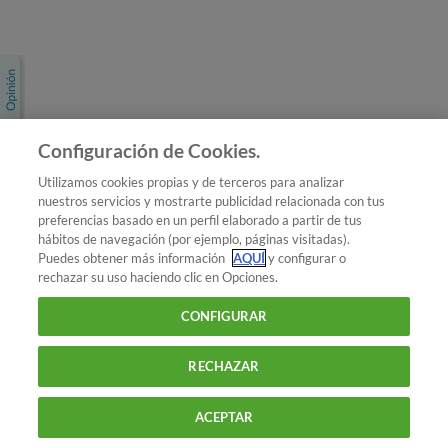
Únete a nosotros
Los más populares
Conoce OCU
Configuración de Cookies.
Más Información
Utilizamos cookies propias y de terceros para analizar
nuestros servicios y mostrarte publicidad relacionada con tus
© 2026 OCU
preferencias basado en un perfil elaborado a partir de tus
Condiciones generales de contratación de OCU
hábitos de navegación (por ejemplo, páginas visitadas).
Política de privacidad
Puedes obtener más información
AQUÍ
y configurar o
rechazar su uso haciendo clic en Opciones.
Uso del nombre y de los signos de OCU
Aviso Legal
Política de cookies
CONFIGURAR
RECHAZAR
ACEPTAR