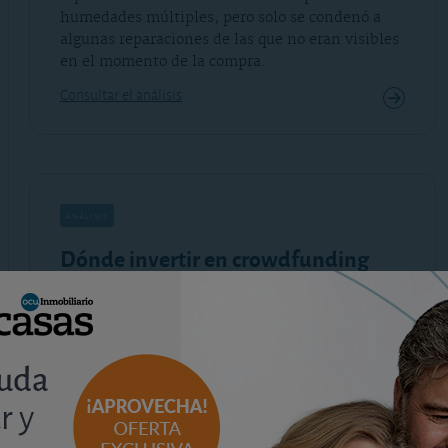
humedades múltiples, pero solo se condenó a
algunas reparaciones de las que no eran visibles
en el momento de la compra.
Consultar el análisis
análisis
Dónde invertir en crowdfunding
inmobiliario
jueves, 13 de junio de 2024
Hemos analizado seis plataformas de
financiación de proyectos inmobiliarios al
alcance del pequeño inversor, como Urbanitae,
Housera o Housers. Vea cuáles son las más
interesantes y aquellas que nos parecen