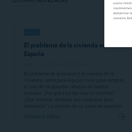
suscita interés
implementación
deshabilitar la
momento. Este 
análisis
El problema de la vivienda en
España
lunes, 15 de julio de 2024
El problema de la escasez y la carestía de la
vivienda, tanto para alquilar como para comprar,
es uno de los grandes caballos de batalla
actuales. ¿Por qué está tan cara la vivienda?
¿Qué medidas tendrían que adoptarse para
abaratarla? La opinión de un panel de expertos.
Consultar el análisis