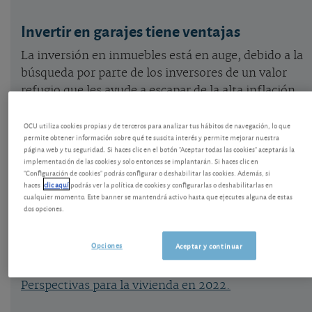
Invertir en garajes tiene ventajas
La inversión en inmuebles está en auge, debido a la
búsqueda por parte de los inversores de un valor
refugio que les ayude a escapar de la alta inflación
que caracteriza la economía en la actualidad. Más
allá de las viviendas, hay quienes prefieren las
OCU utiliza cookies propias y de terceros para analizar tus hábitos de navegación, lo que
permite obtener información sobre qué te suscita interés y permite mejorar nuestra
plazas de garaje por las atractivas características
página web y tu seguridad. Si haces clic en el botón "Aceptar todas las cookies" aceptarás la
que estas presentan: tienen un precio reducido en
implementación de las cookies y solo entonces se implantarán. Si haces clic en
"Configuración de cookies" podrás configurar o deshabilitar las cookies. Además, si
comparación con otros inmuebles, generan unas
haces
clic aquí
podrás ver la política de cookies y configurarlas o deshabilitarlas en
rentas periódicas con rentabilidades interesantes y
cualquier momento. Este banner se mantendrá activo hasta que ejecutes alguna de estas
dos opciones.
no requieren apenas gastos para su
mantenimiento. Veamos las plazas de garaje con el
Opciones
Aceptar y continuar
precio más barato de Valencia.
Perspectivas para la vivienda en 2022
.