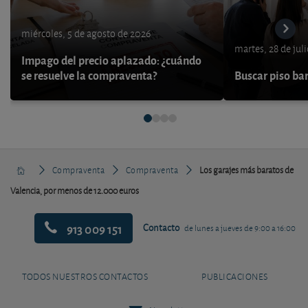
miércoles, 5 de agosto de 2026
martes, 28 de jul
Impago del precio aplazado: ¿cuándo
se resuelve la compraventa?
Buscar piso bar
Compraventa
Compraventa
Los garajes más baratos de
Valencia, por menos de 12.000 euros
913 009 151
Contacto
de lunes a jueves de 9:00 a 16:00
TODOS NUESTROS CONTACTOS
PUBLICACIONES