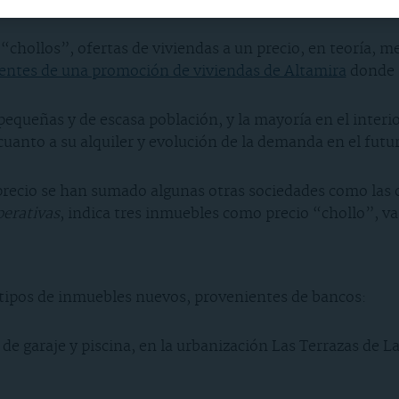
“chollos”, ofertas de viviendas a un precio, en teoría, m
ientes de una promoción de viviendas de Altamira
donde s
pequeñas y de escasa población, y la mayoría en el interi
uanto a su alquiler y evolución de la demanda en el futur
 precio se han sumado algunas otras sociedades como las
perativas
, indica tres inmuebles como precio “chollo”, vam
tipos de inmuebles nuevos, provenientes de bancos:
de garaje y piscina, en la urbanización Las Terrazas de L