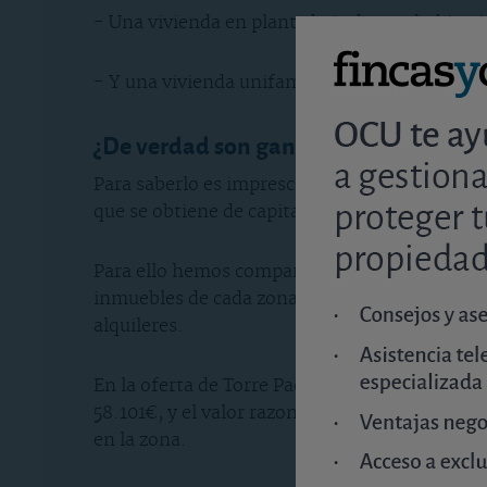
- Una vivienda en planta baja de tres habitaci
- Y una vivienda unifamiliar de tres habitacio
¿De verdad son gangas?
Para saberlo es imprescindible realizar un est
que se obtiene de capitalizar los alquileres de 
Para ello hemos comparado el precio con descu
inmuebles de cada zona y el valor que nosotr
alquileres.
En la oferta de Torre Pacheco hemos encontrad
58.101€, y el valor razonable, el que se obtie
en la zona.