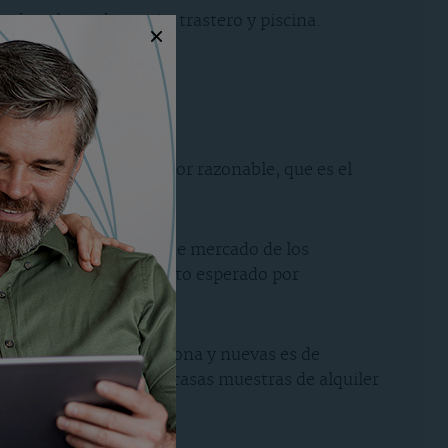
dos plazas de garaje, trastero y piscina.
295.000€.
también calcular el valor razonable, que es el
l precio medio actual de mercado de los
a partir del rendimiento esperado por
 en superficie en la zona y nuevas es de
ue se han encontrado escasas muestras de alquiler