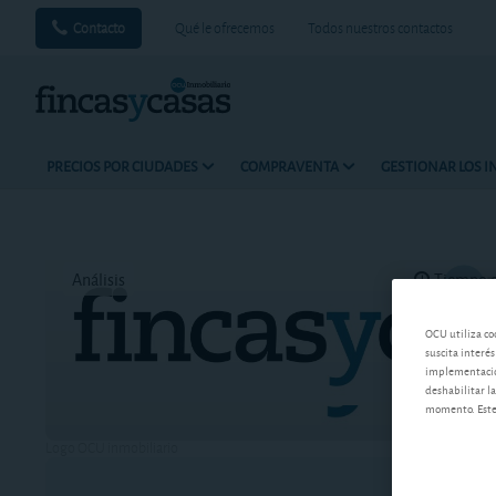
Contacto
Qué le ofrecemos
Todos nuestros contactos
PRECIOS POR CIUDADES
COMPRAVENTA
GESTIONAR LOS 
Análisis
Tiempo d
OCU utiliza co
suscita interés
implementación
deshabilitar la
momento. Este 
Logo OCU inmobiliario