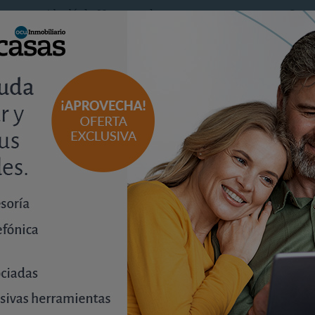
ones en Alcalá de Henares de 122,49 m2 por 231.000€, con 
nes, 187,3 m2 y piscina privada, en Corvera, Murcia, por 
udio de mercado de la zona en que se ubican las ofertas y 
la zona.
ento de las viviendas ofertadas por la cooperativa con e
os estimamos como razonable para un inversor, obtenido 
o que el valor medio de mercado para viviendas similares
ne por el rendimiento de los alquileres, de 62.260€ aunq