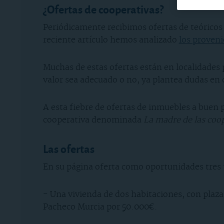
¿Ofertas de cooperativas?
Periódicamente recibimos ofertas de teóricos 
reciente artículo hemos analizado
los proven
Muchas de estas ofertas están en localidades 
valor sea adecuado o no, ya plantea dudas en c
A esta fiebre de ofertas de inmuebles a buen
cooperativa denominada
La madre de las coo
Las ofertas
En su página oferta como oportunidades tres 
- Una vivienda de dos habitaciones, con plaza 
Pacheco Murcia por 50.000€.