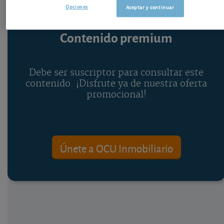
Opciones
Aceptar y continuar
Contenido premium
Debe ser suscriptor para consultar este
contenido. ¡Disfrute ya de nuestra oferta
promocional!
Únete a OCU Inmobiliario