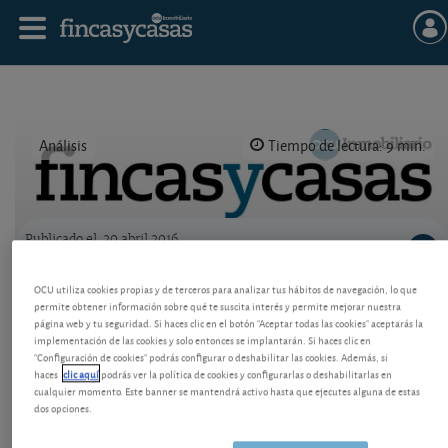
Análisis
Tiempo de lectura: 9 min.
Publicado el
20 abril 2016
Logo OCU inmobiliario
Vender piso por agencia
OCU utiliza cookies propias y de terceros para analizar tus hábitos de navegación, lo que
permite obtener información sobre qué te suscita interés y permite mejorar nuestra
Si prefiere acudir a una agencia, vea qué aspectos
página web y tu seguridad. Si haces clic en el botón "Aceptar todas las cookies" aceptarás la
implementación de las cookies y solo entonces se implantarán. Si haces clic en
debe dejar claros, cómo y cuándo le cobrarán la
"Configuración de cookies" podrás configurar o deshabilitar las cookies. Además, si
comisión, y qué cuantías se barajan ahora.
haces
clic aquí
podrás ver la política de cookies y configurarlas o deshabilitarlas en
cualquier momento. Este banner se mantendrá activo hasta que ejecutes alguna de estas
dos opciones.