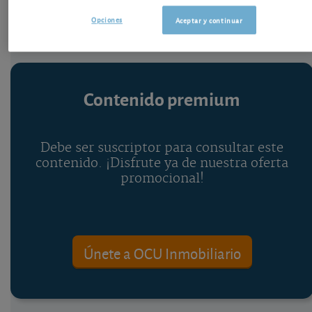
Opciones
Aceptar y continuar
Contenido premium
Debe ser suscriptor para consultar este
contenido. ¡Disfrute ya de nuestra oferta
promocional!
Únete a OCU Inmobiliario