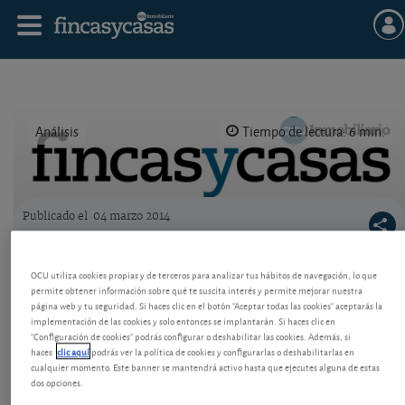
Análisis
Tiempo de lectura: 6 min.
Publicado el
04 marzo 2014
Logo OCU inmobiliario
Tras caer un 40%, ¿interesa comprar
OCU utiliza cookies propias y de terceros para analizar tus hábitos de navegación, lo que
vivienda en Valencia?
permite obtener información sobre qué te suscita interés y permite mejorar nuestra
página web y tu seguridad. Si haces clic en el botón "Aceptar todas las cookies" aceptarás la
No se deje deslumbrar por aparentes rebajas.
implementación de las cookies y solo entonces se implantarán. Si haces clic en
Hacemos los cálculos a partir de la rentabilidad
"Configuración de cookies" podrás configurar o deshabilitar las cookies. Además, si
esperada por alquileres y su comparación con otras
haces
clic aquí
podrás ver la política de cookies y configurarlas o deshabilitarlas en
cualquier momento. Este banner se mantendrá activo hasta que ejecutes alguna de estas
inversiones más seguras. Vea nuestras
dos opciones.
conclusiones.