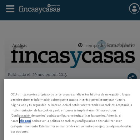
Análisis
Tiempo de lectura: 4 min.
Publicado el
29 noviembre 2013
Logo OCU inmobiliario
Actualización de precios en Madrid: dos
OCU utiliza cookies propias y de terceros para analizar tus hábitos de navegación, lo que
barrios baratos
permite obtener información sobre qué te suscita interés y permite mejorar nuestra
página web y tu seguridad. Si haces clic en el botón "Aceptar todas las cookies" aceptarás la
Analizando la rentabilidad por alquileres a los
implementación de las cookies y solo entonces se implantarán. Si haces clic en
precios actuales, hemos encontrado dos
"Configuración de cookies" podrás configurar o deshabilitar las cookies. Además, si
haces
clic aquí
podrás ver la política de cookies y configurarlas o deshabilitarlas en
oportunidades de compra en Madrid, de 225
cualquier momento. Este banner se mantendrá activo hasta que ejecutes alguna de estas
analizadas. Vea cuáles son.
dos opciones.