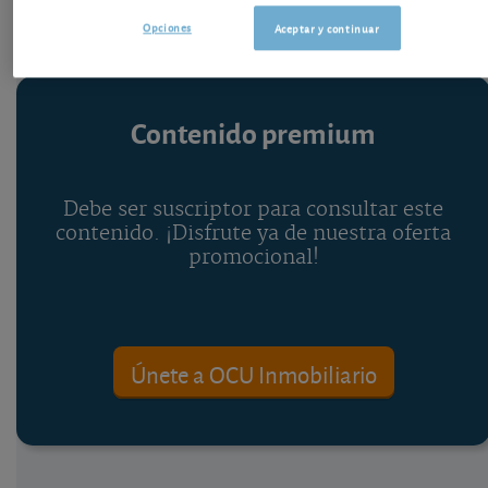
Opciones
Aceptar y continuar
Contenido premium
Debe ser suscriptor para consultar este
contenido. ¡Disfrute ya de nuestra oferta
promocional!
Únete a OCU Inmobiliario