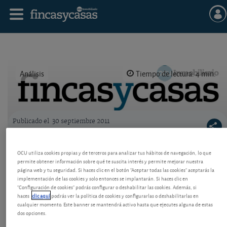
Análisis
Tiempo de lectura: 4 min.
Publicado el
30 septiembre 2011
Logo OCU inmobiliario
Resolución de compraventa por no tener la
OCU utiliza cookies propias y de terceros para analizar tus hábitos de navegación, lo que
casa las vistas anunciadas
permite obtener información sobre qué te suscita interés y permite mejorar nuestra
página web y tu seguridad. Si haces clic en el botón "Aceptar todas las cookies" aceptarás la
El Tribunal Supremo considera incumplimiento
implementación de las cookies y solo entonces se implantarán. Si haces clic en
grave la falta de las vistas publicitadas en el folleto
"Configuración de cookies" podrás configurar o deshabilitar las cookies. Además, si
haces
clic aquí
podrás ver la política de cookies y configurarlas o deshabilitarlas en
en una compraventa de vivienda sobre plano.
cualquier momento. Este banner se mantendrá activo hasta que ejecutes alguna de estas
dos opciones.