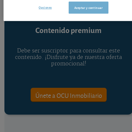
Opciones
Aceptar y continuar
Contenido premium
Debe ser suscriptor para consultar este
contenido. ¡Disfrute ya de nuestra oferta
promocional!
Únete a OCU Inmobiliario