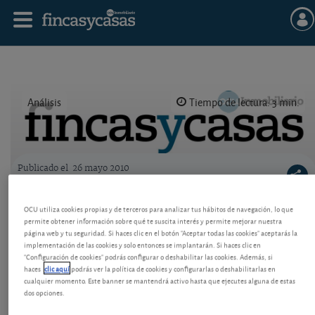
Análisis
Tiempo de lectura: 3 min.
Publicado el
26 mayo 2010
Logo OCU inmobiliario
Agentes inmobiliarios en Cataluña
OCU utiliza cookies propias y de terceros para analizar tus hábitos de navegación, lo que
permite obtener información sobre qué te suscita interés y permite mejorar nuestra
El nuevo Registro de agentes inmobiliarios en
página web y tu seguridad. Si haces clic en el botón "Aceptar todas las cookies" aceptarás la
Cataluña aumentará el control de los
implementación de las cookies y solo entonces se implantarán. Si haces clic en
intermediarios. Más protección para quien decida
"Configuración de cookies" podrás configurar o deshabilitar las cookies. Además, si
acudir a sus servicios.
haces
clic aquí
podrás ver la política de cookies y configurarlas o deshabilitarlas en
cualquier momento. Este banner se mantendrá activo hasta que ejecutes alguna de estas
dos opciones.