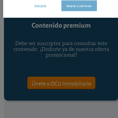
Opciones
Aceptar y continuar
Contenido premium
Debe ser suscriptor para consultar este
contenido. ¡Disfrute ya de nuestra oferta
promocional!
Únete a OCU Inmobiliario