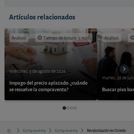
Artículos relacionados
Análisis
Tiempo de lectura: 5 min.
Análisis
miércoles, 5 de agosto de 2026
martes, 28 de jul
Impago del precio aplazado: ¿cuándo
se resuelve la compraventa?
Buscar piso bar
Compraventa
Compraventa
Revalorización en Oviedo