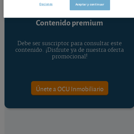
Opciones
Aceptar y continuar
Contenido premium
Debe ser suscriptor para consultar este
contenido. ¡Disfrute ya de nuestra oferta
promocional!
Únete a OCU Inmobiliario