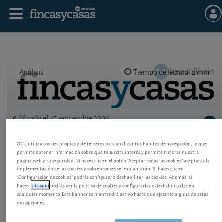
Análisis
Tiempo de lectura: 2 min.
Publicado el
17 septiembre 2009
Logo OCU inmobiliario
Revalorización en Oviedo
OCU utiliza cookies propias y de terceros para analizar tus hábitos de navegación, lo que
permite obtener información sobre qué te suscita interés y permite mejorar nuestra
La capital asturiana no es ajena a la crisis, pero
página web y tu seguridad. Si haces clic en el botón "Aceptar todas las cookies" aceptarás la
implementación de las cookies y solo entonces se implantarán. Si haces clic en
algunas zonas como La Manjoya han experimentado
"Configuración de cookies" podrás configurar o deshabilitar las cookies. Además, si
fuertes subidas de precios.
haces
clic aquí
podrás ver la política de cookies y configurarlas o deshabilitarlas en
cualquier momento. Este banner se mantendrá activo hasta que ejecutes alguna de estas
dos opciones.