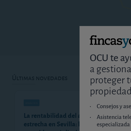
Últimas novedades
análisis
La rentabilidad del alquiler se
estrecha en Sevilla: los barrios más