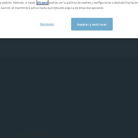
s cookies. Además, si haces
clic aquí
podrás ver la política de cookies y configurarlas o deshabilitarlas e
banner se mantendrá activo hasta que ejecutes alguna de estas dos opciones.
Opciones
Aceptar y continuar
Últimas novedades
Nuestras herramie