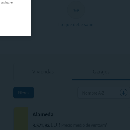
n cualquier
ntas
Lo que debe saber
Viviendas
Garajes
Filtros
Nombre A-Z
Alameda
3.571,92
EUR
Precio medio de venta/m²