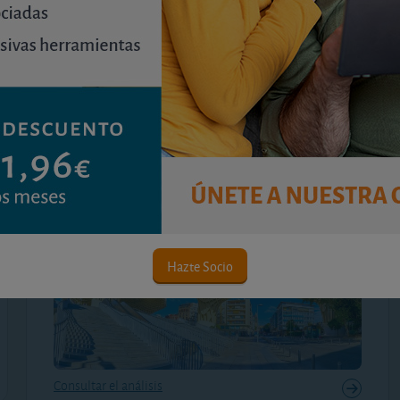
nunca de la ubicación
miércoles, 8 de julio de 2026
El aumento del precio de las plazas de garaje ha
reducido el rendimiento de la inversión.
Analizamos qué barrios ofrecen las mayores
rentabilidades y dónde todavía existen
oportunidades.
Hazte Socio
Consultar el análisis