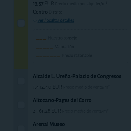
13,57
EUR
Precio medio por alquiler/m²
Centro
Distrito
Ver / ocultar detalles
Nuestro consejo
Valoración
Precio razonable
Alcalde L. Ureña-Palacio de Congresos
1.412,40
EUR
Precio medio de venta/m²
4,94
EUR
Precio medio por alquiler/m²
Altozano-Pages del Corro
Sevilla Este
Distrito
2.161,28
EUR
Precio medio de venta/m²
Ver / ocultar detalles
12,14
EUR
Precio medio por alquiler/m²
Arenal Museo
Triana
Distrito
Nuestro consejo