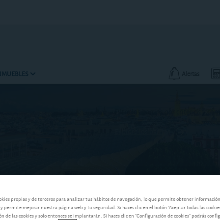
INMUEBLES
Alertas
Filtre los barrios por criterios y co
Explore los barrios
okies propias y de terceros para analizar tus hábitos de navegación, lo que permite obtener informació
 y permite mejorar nuestra página web y tu seguridad. Si haces clic en el botón "Aceptar todas las cookie
 de las cookies y solo entonces se implantarán. Si haces clic en "Configuración de cookies" podrás confi