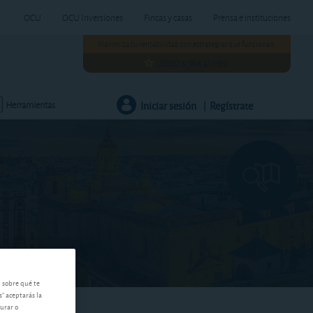
OCU
OCU Inversiones
Fincas y casas
Prensa e instituciones
Maximiza tu rentabilidad con estrategias que funcionan.
¡SOLO 5,98€ al mes!
Iniciar sesión
Regístrate
Herramientas
|
mpárelos
n sobre qué te
s" aceptarás la
gurar o