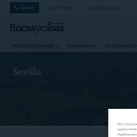
Contacto
Qué le ofrecemos
Todos nuestros contactos
PRECIOS POR CIUDADES
COMPRAVENTA
GESTIONAR LOS 
Sevilla
OCU utiliza co
suscita interés
implementación