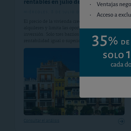
rentables en julio de 2026
miércoles, 8 de julio de 2026
El precio de la vivienda crece más rápido que los
alquileres y limita las oportunidades de
inversión. Solo tres barrios alcanzan una
rentabilidad igual o superior al 5%.
Consultar el análisis