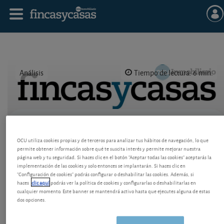
Análisis
Tiempo de lectura: 6 min.
Publicado el
18 marzo 2008
Logo OCU inmobiliario
OCU utiliza cookies propias y de terceros para analizar tus hábitos de navegación, lo que
Madrid
permite obtener información sobre qué te suscita interés y permite mejorar nuestra
página web y tu seguridad. Si haces clic en el botón "Aceptar todas las cookies" aceptarás la
implementación de las cookies y solo entonces se implantarán. Si haces clic en
"Configuración de cookies" podrás configurar o deshabilitar las cookies. Además, si
haces
clic aquí
podrás ver la política de cookies y configurarlas o deshabilitarlas en
cualquier momento. Este banner se mantendrá activo hasta que ejecutes alguna de estas
dos opciones.