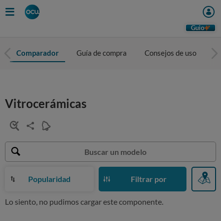
Guio
Comparador
Guía de compra
Consejos de uso
To
Vitrocerámicas
Popularidad
Filtrar por
Lo siento, no pudimos cargar este componente.