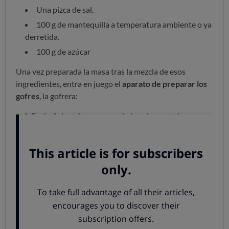
Una pizca de sal.
100 g de mantequilla a temperatura ambiente o ya
derretida.
100 g de azúcar
Una vez preparada la masa tras la mezcla de esos
ingredientes, entra en juego el
aparato de preparar los
gofres
, la gofrera:
Enchufa la gofrera y, cuando las placas estén
calientes,
vierte la masa en el centro de cada rejilla
inferior
y luego cierra la rejilla de arriba sobre la de
abajo.
El calor hará crecer la masa
por toda la rejilla
adoptando su forma.
Un buen gofre debe estar dorado y crujiente por
fuera, y esponjoso en el interior: una vez que los gofres
estén listos, la máquina se apagará o te avisará con un