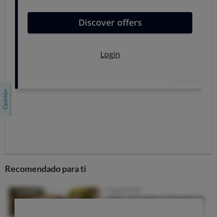
testigo luminoso.
Ahora solo tienes que abrir la gofrera y
retirarlos con un utensilio de plástico o madera para
no dañar la superficie
antiadherente.
Colócalos en un plato y
recúbrelos con tus
“condimentos” favoritos
: sirope de chocolate, nata,
miel o alimentos salados como el queso rallado.
¿Te animas a hacer gofres en casa? Pues entonces una
gofrera es tu aliada. No vayas a ciegas: toma nota de
los
aspectos que deben pesar en tu elección de un aparato
para hacer gofres.
En qué fijarse al comprar una
gofrera
Recomendado para ti
Hay algunas características que son importantes, pues
influyen en los resultados, la facilidad de uso la duración
y el precio. Préstales atención si vas a comprar una