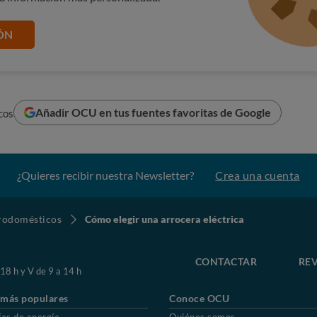
tos: programas similares a las de los robots de cocina,
os, papillas, e incluso pasteles.
ÓN
 arroz: porque no todos los granos requieren el mismo
n una cesta de cocción al vapor para cocinar verduras o
 prepara el arroz.
Añadir OCU en tus fuentes favoritas de Google
cos
texturas firmes para ensaladas y platos principales hasta
e ser de un material antiadherente
para que resulte más fácil
la carcasa debe ser de tacto frío
.
¿Quieres recibir nuestra Newsletter?
Crea una cuenta
trodomésticos
Cómo elegir una arrocera eléctrica
 sea más fácil saber la cantidad exacta de arroz o de otro
CONTACTAR
REV
ores: para mover los ingredientes con facilidad.
 18 h y V de 9 a 14 h
den colocar sobre el arroz mientras se cocina, permitiendo
 más populares
Conoce OCU
os al mismo tiempo.