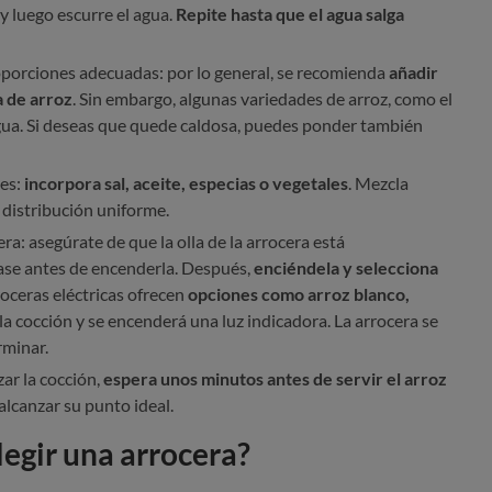
y luego escurre el agua.
Repite hasta que el agua salga
oporciones adecuadas: por lo general, se recomienda
añadir
a de arroz
. Sin embargo, algunas variedades de arroz, como el
gua. Si deseas que quede caldosa, puedes ponder también
les:
incorpora sal, aceite, especias o vegetales
. Mezcla
 distribución uniforme.
a: asegúrate de que la olla de la arrocera está
ase antes de encenderla. Después,
enciéndela y selecciona
rroceras eléctricas ofrecen
opciones como arroz blanco,
a cocción y se encenderá una luz indicadora. La arrocera se
rminar.
zar la cocción,
espera unos minutos antes de servir el arroz
 alcanzar su punto ideal.
elegir una arrocera?