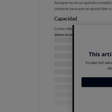
Aunque no es un aparato complicad
comprar para que se ajuste bien a
Capacidad
Como referencia general, una arr
debería ser suficiente para alim
de arroz crudo
. Es importante te
tazas de arroz crudo, mientras que
que indican la capacidad en litros.
Si la capacidad se indica en litro
litros; dejando un margen adicio
de 1,5 litros para 4 personas
.
Potencia
La potencia se refiere a la cantid
la velocidad a la que se cocina el
con prestaciones básicas, que tie