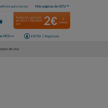
eficios para socios
Más páginas de OCU
2€
Todos los servicios
2
de OCU + REGALO
meses
por
jas OCU
ENTRA
|
Regístrate
sejos de uso