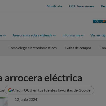
Movilízate
OCU Inversiones
Ben
Guio
os
Asesorarme sobre vivienda
Informarme
Ver venta
Cómo elegir electrodomésticos
Guías de compra
Con
 arrocera eléctrica
Añadir OCU en tus fuentes favoritas de Google
cos
12 junio 2024