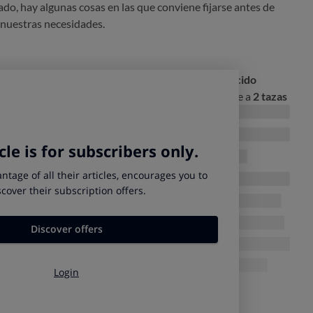
o, hay algunas cosas en las que conviene fijarse antes de
 nuestras necesidades.
ocera con una capacidad de
4 a 6 tazas de arroz cocido
entar a 4 personas
. Esto equivale aproximadamente a
2 tazas
ner en cuenta que algunas arroceras miden su capacidad en
 otras indican la capacidad de arroz cocido. También las hay
 Lee las especificaciones del fabricante antes de decidir.
s, una taza de arroz cocido equivale aproximadamente a 0,25
nal, deberíamos elegir un modelo con una
capacidad a partir
ad de energía que consume el aparato y afecta principalmente
 arroz. En el mercado puedes encontrar
modelos desde 500W,
nen
una capacidad media bruta de 1 o 2 litros.