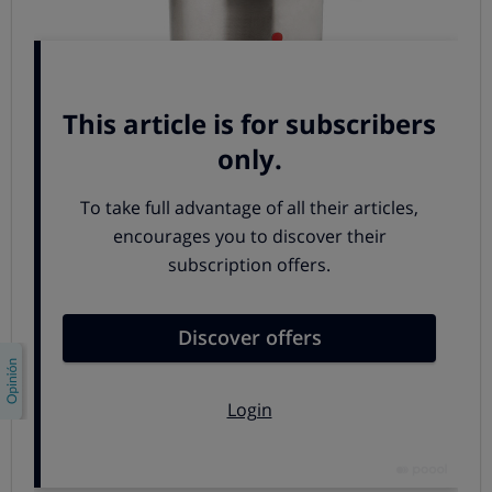
Tipo de calentamiento:
existen fondues de llama,
que se calientan con velas o combustible en gel, y
fondues
eléctricas, que se regulan más
cómodamente
gracias a su termostato y evitan los
riesgos de la llama.
Capacidad: d
epende del número de personas que
suelas invitar. Con un recipiente de
1 litro, podrás
derretir suficiente queso o chocolate para unas 6
personas
. Los modelos de mayor capacidad, 1,5-2
litros, son perfectos para grupos de 8-10 personas.