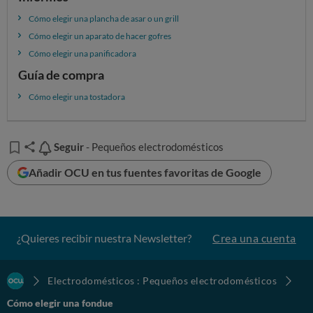
Cómo elegir una plancha de asar o un grill
Cómo elegir un aparato de hacer gofres
Cómo elegir una panificadora
Guía de compra
Cómo elegir una tostadora
Seguir
Seguir
- Pequeños electrodomésticos
Cómo preparar la fondue
Añadir OCU en tus fuentes favoritas de Google
Es muy sencillo. El alimento que se va a derretir o
calentar se coloca en el cuenco y, después,
se
“enciende” la fondue
ya sea
conectándola a la red
¿Quieres recibir nuestra Newsletter?
Crea una cuenta
eléctrica
, para que se caliente la resistencia,
colocando
una vela
en el espacio preparado para ello
o bien
Electrodomésticos : Pequeños electrodomésticos
prendiendo el combustible
.
Cómo elegir una fondue
En el caso de que sea de tipo hornillo,
no uses nunca