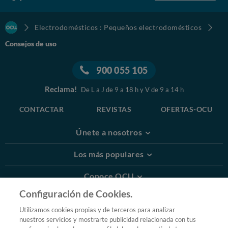
Electrodomésticos : Pequeños electrodomésticos
Consejos de uso
900 055 105
Reclama!
De L a J de 9 a 18 h y V de 9 a 14 h
CONTACTAR
REVISTAS
OFERTAS-OCU
Únete a nosotros
Los más populares
Conoce OCU
Configuración de Cookies.
Más Información
Utilizamos cookies propias y de terceros para analizar
nuestros servicios y mostrarte publicidad relacionada con tus
© 2026 OCU