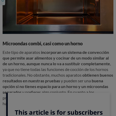
Microondas combi, casi como un horno
Este tipo de aparatos
incorporan un sistema de convección
que permite asar alimentos y cocinar de un modo similar al
de un horno, aunque nunca lo va a sustituir completamente
,
ya que no tiene todas las funciones de cocción de los hornos
tradicionales. No obstante, muchos aparatos
obtienen buenos
resultados en nuestras pruebas
y pueden ser una
buena
opción si no tienes espacio para un horno y un microondas
separados
y prefieres algo conjunto. En cuanto a los
precios,
hay modelos desde 140 euros
, aunque también los
hay mucho más caros.