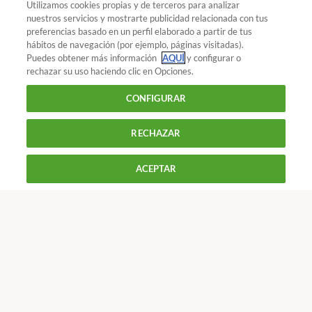
Utilizamos cookies propias y de terceros para analizar
nuestros servicios y mostrarte publicidad relacionada con tus
preferencias basado en un perfil elaborado a partir de tus
¿Quieres recibir nuestra Newsletter?
Crea una cuenta
hábitos de navegación (por ejemplo, páginas visitadas).
Puedes obtener más información
AQUÍ
y configurar o
rechazar su uso haciendo clic en Opciones.
TE AYUDAMOS A ELEGIR EL MEJOR
Electrodomésticos : Microondas
Cómo elegir un
MICROONDAS
CONFIGURAR
microondas
Te ayudamos a elegir el
microondas
con la mejor
RECHAZAR
relación calidad/precio
.
Además, accede a todos los
900 055 105
compradores de OCU, descuentos y ventajas exclusivas
muy interesantes para ahorrar y convertirte en un
Reclama!
ACEPTAR
De L a J de 9 a 18 h y V de 9 a 14 h
consumidor responsable.
2€ 2meses + REGALO DE
CONTACTAR
REVISTAS
OFERTAS-OCU
BIENVENIDA.
Únete a nosotros
HAZTE SOCIO 2€ 2MESES + REGALO
Los más populares
Conoce OCU