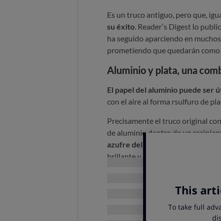
Es un truco antiguo, pero que, igu
su éxito
. Reader’s Digest lo publi
ha seguido aparciendo en muchos 
prometiendo que quedarán como 
Aluminio y plata, una com
El papel del aluminio puede ser úti
con el aire al forma rsulfuro de pl
Precisamente el truco original con
de aluminio dentro de un recipien
azufre del sulfuro de plata para 
brillante y lo que se oscurece es e
recuperan su brillo
, mientras que
Pero al ir circulando por las rede
actualizarlo y cambió la plata por l
resultado es una información que 