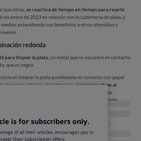
al que otros,
se reactiva de tiempo en tiempo para repetir
có en enero de 2023 en relación con la cubertería de plata, y
medios extendiendo sus beneficios a otros utensilios y
nuevos.
binación redonda
l para limpiar la plata,
un metal que se oscurece en contacto
ata, que es negro.
sistía en limpiar la plata poniéndola en
contacto con papel
te con agua caliente y bicarbonato:
el aluminio atrae al
formar sulfuro de aluminio
, con lo que la plata queda
l papel de aluminio. La
cubertería y los objetos de plata
 el papel de aluminio queda oscurecido.
s este truco de limpieza se ha "manipulado": alguien decidió
os cubiertos y el recipiente con agua, por un lavavajillas... y el
no es verdad, es un bulo.