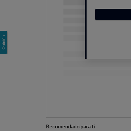
Al acero inoxidable, el alu
El truco de la bola de aluminio no
probablemente
tus cubiertos ser
llevan
una marca en el reverso qu
lleva hierro, más un 18% de cromo
Esta composición protege al acer
que hablábamos, así que
no hace 
Recomendado para ti