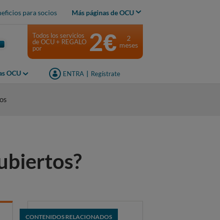
eficios para socios
Más páginas de OCU
2€
Todos los servicios
2
de OCU + REGALO
meses
por
jas OCU
ENTRA
|
Regístrate
dos
cubiertos?
CONTENIDOS RELACIONADOS