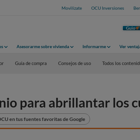
Movilízate
OCU Inversiones
Ben
Guio
os
Asesorarme sobre vivienda
Informarme
Ver venta
or
Guía de compra
Consejos de uso
Todos los conteni
io para abrillantar los 
CU en tus fuentes favoritas de Google