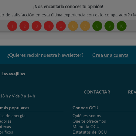
¿Quieres recibir nuestra Newsletter?
Crea una cuenta
Lavavajillas
CONTACTAR
REV
 18 h y V de 9 a 14 h
 más populares
Conoce OCU
fas de energía
Quiénes somos
adoras
Qué te ofrecemos
otecas
Memoria OCU
oríficos
Estatutos de OCU