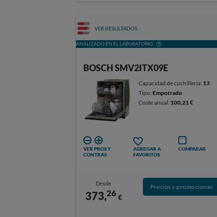
VER RESULTADOS
ANALIZADO EN EL LABORATORIO
BOSCH SMV2ITX09E
Capacidad de cuchillería:
13
Tipo:
Empotrado
Coste anual:
100,21 €
VER PROS Y
AGREGAR A
COMPARAR
CONTRAS
FAVORITOS
Desde
Precios y promociones
26
373,
€