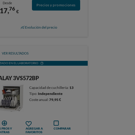
Desde
Precios y promociones
76
17,
€
Evolución del precio
VER RESULTADOS
ZADO EN EL LABORATORIO
ALAY 3VS572BP
Capacidad de cuchillería:
13
Tipo:
Independiente
Coste anual:
79,95 €
 PROS Y
AGREGAR A
COMPARAR
NTRAS
FAVORITOS