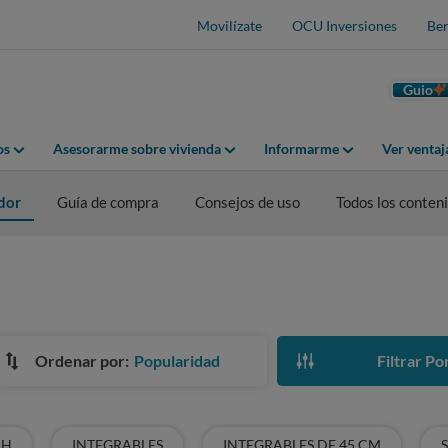
Movilízate
OCU Inversiones
Ben
Guio
os
Asesorarme sobre vivienda
Informarme
Ver venta
dor
Guía de compra
Consejos de uso
Todos los conten
Ordenar por:
Popularidad
Filtrar Po
CH
INTEGRABLES
INTEGRABLES DE 45 CM