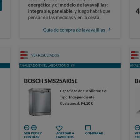
energética
y el
modelo de lavavajillas:
4
integrable, panelable
, y luego habrá que
pensar en las medidas y en la cesta.
Guía de compra de lavavajillas
VER RESULTADOS
ANALIZADO EN EL LABORATORIO
ANALI
BOSCH SMS25AI05E
B
Capacidad de cuchillería:
12
Tipo:
Independiente
Coste anual:
94,10 €
VER PROS Y
AGREGAR A
COMPARAR
VER
CONTRAS
FAVORITOS
CO