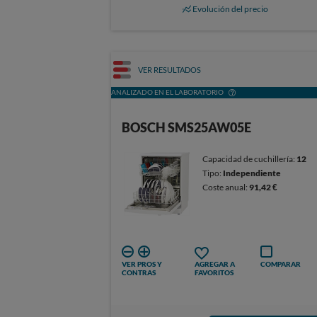
Evolución del precio
VER RESULTADOS
ANALIZADO EN EL LABORATORIO
BOSCH SMS25AW05E
Capacidad de cuchillería:
12
Tipo:
Independiente
Coste anual:
91,42 €
VER PROS Y
AGREGAR A
COMPARAR
CONTRAS
FAVORITOS