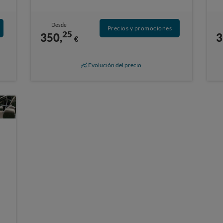
Desde
Precios y promociones
25
350,
3
€
Evolución del precio
s
s