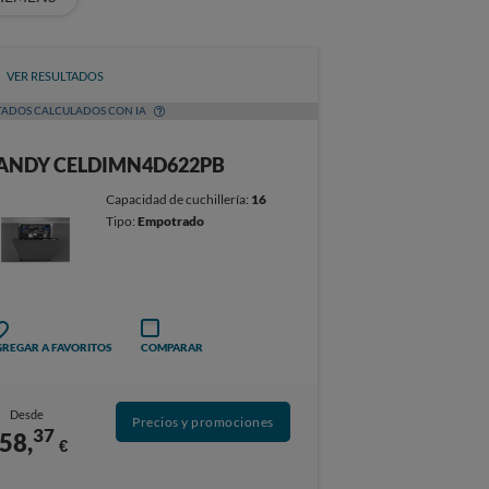
VER RESULTADOS
TADOS CALCULADOS CON IA
ANDY CELDIMN4D622PB
Capacidad de cuchillería:
16
Tipo:
Empotrado
REGAR A FAVORITOS
COMPARAR
Desde
Precios y promociones
37
58,
€