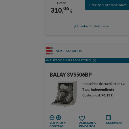
Desde
Precios y promociones
06
310,
€
Evolución del precio
VER RESULTADOS
ANALIZADO EN EL LABORATORIO
BALAY 3VS506BP
Capacidad de cuchillería:
12
Tipo:
Independiente
Coste anual:
76,13 €
VER PROS Y
AGREGAR A
COMPARAR
CONTRAS
FAVORITOS