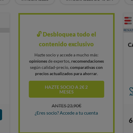
RESUL
🔓 Desbloquea todo el
contenido exclusivo
C
Hazte socio y accede a mucho más:
opiniones
de expertos,
recomendaciones
según calidad-precio,
comparativas con
precios actualizados para ahorrar
.
HAZTE SOCIO A 2€ 2
MESES
AG
ANTES 23,90€
¿Eres socio? Accede a tu cuenta
6