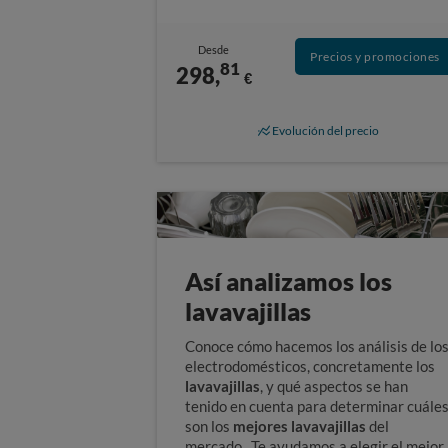
Desde
Precios y promociones
81
298,
€
Evolución del precio
Así analizamos los
lavavajillas
Conoce cómo hacemos los análisis de lo
electrodomésticos, concretamente los
lavavajillas
, y qué aspectos se han
tenido en cuenta para determinar cuále
son los
mejores lavavajillas
del
mercado. Te ayudamos a elegir el mejor