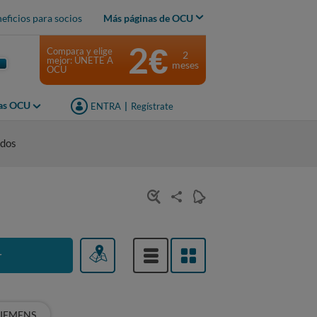
eficios para socios
Más páginas de OCU
2€
Compara y elige
2
mejor: ÚNETE A
meses
OCU
jas OCU
ENTRA
|
Regístrate
idos
r
SIEMENS