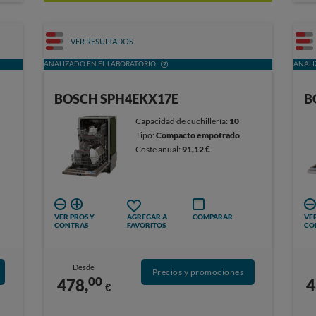
VER RESULTADOS
ANALIZADO EN EL LABORATORIO
ANALI
BOSCH SPH4EKX17E
B
Capacidad de cuchillería:
10
Tipo:
Compacto empotrado
Coste anual:
91,12 €
VER PROS Y
AGREGAR A
COMPARAR
VER
CONTRAS
FAVORITOS
CO
Desde
Precios y promociones
00
478,
4
€