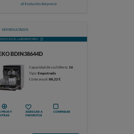
Evolución del precio
VER RESULTADOS
ZADO EN EL LABORATORIO
EKO BDIN38644D
Capacidad de cuchillería:
16
Tipo:
Empotrado
Coste anual:
88,22 €
 PROS Y
AGREGAR A
COMPARAR
NTRAS
FAVORITOS