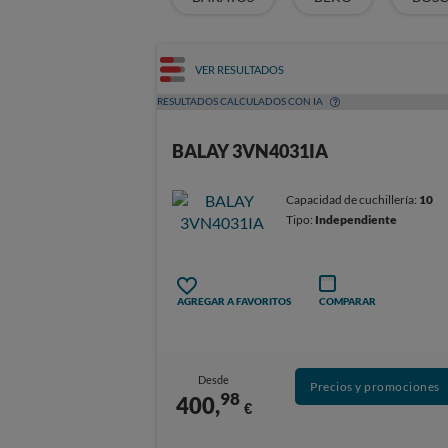
VER RESULTADOS
RESULTADOS CALCULADOS CON IA
BALAY 3VN4031IA
Capacidad de cuchillería:
10
Tipo:
Independiente
AGREGAR A FAVORITOS
COMPARAR
Desde
Precios y promociones
98
400,
€