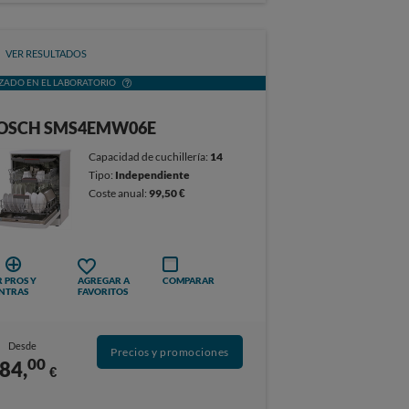
VER RESULTADOS
ZADO EN EL LABORATORIO
OSCH SMS4EMW06E
Capacidad de cuchillería:
14
Tipo:
Independiente
Coste anual:
99,50 €
 PROS Y
AGREGAR A
COMPARAR
NTRAS
FAVORITOS
Desde
Precios y promociones
00
84,
€