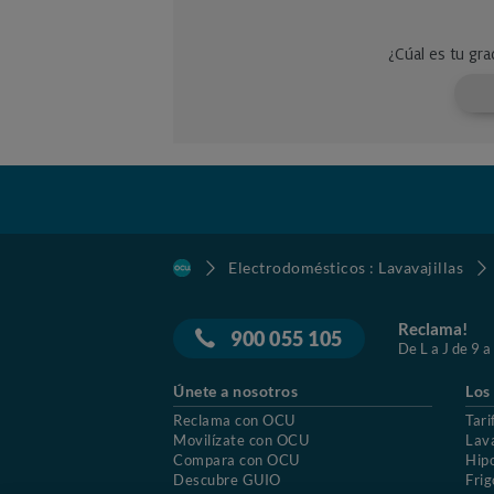
Electrodomésticos : Lavavajillas
Reclama!
900 055 105
De L a J de 9 a
Únete a nosotros
Los
Reclama con OCU
Tari
Movilízate con OCU
Lav
Compara con OCU
Hip
Descubre GUIO
Frig