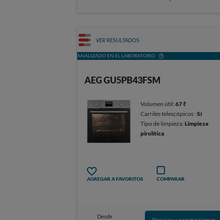
VER RESULTADOS
ANALIZADO EN EL LABORATORIO
AEG GU5PB43FSM
Volumen útil:
67 ℓ
Carriles telescópicos :
Sí
Tipo de limpieza:
Limpieza
pirolítica
AGREGAR A FAVORITOS
COMPARAR
Desde
Precios y promociones