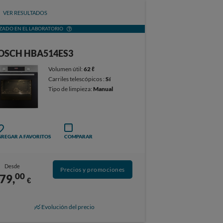
VER RESULTADOS
ZADO EN EL LABORATORIO
OSCH HBA514ES3
Volumen útil:
62 ℓ
Carriles telescópicos :
Sí
Tipo de limpieza:
Manual
REGAR A FAVORITOS
COMPARAR
Desde
Precios y promociones
00
79,
€
Evolución del precio