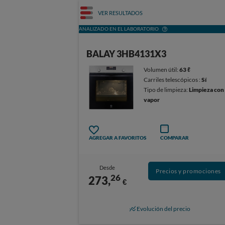
VER RESULTADOS
ANALIZADO EN EL LABORATORIO
BALAY 3HB4131X3
Volumen útil:
63 ℓ
Carriles telescópicos :
Sí
Tipo de limpieza:
Limpieza con
vapor
AGREGAR A FAVORITOS
COMPARAR
Desde
Precios y promociones
26
273,
€
Evolución del precio