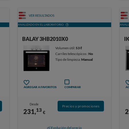
VER RESULTADOS
ANALIZADO EN EL LABORATORIO
ANALI
BALAY 3HB2010X0
I
Volumen útil:
53 ℓ
Carriles telescópicos :
No
Tipo de limpieza:
Manual
AGREGAR A FAVORITOS
COMPARAR
AG
Desde
Precios y promociones
13
231,
2
€
Evolución del precio