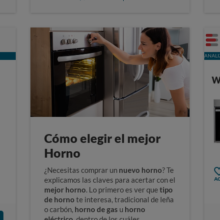
ANALI
W
Cómo elegir el mejor
Horno
¿Necesitas comprar un
nuevo horno
? Te
explicamos las claves para acertar con el
AG
mejor horno
. Lo primero es ver que
tipo
de horno
te interesa,
tradicional de leña
o carbón,
horno de
gas
u
horno
eléctrico
, dentro de los cuáles