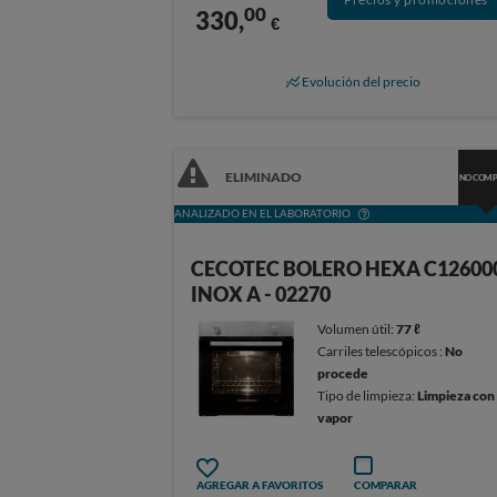
00
330,
€
Evolución del precio
ELIMINADO
NO COM
ANALIZADO EN EL LABORATORIO
CECOTEC BOLERO HEXA C12600
INOX A - 02270
Volumen útil:
77 ℓ
Carriles telescópicos :
No
procede
Tipo de limpieza:
Limpieza con
vapor
AGREGAR A FAVORITOS
COMPARAR