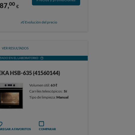
00
87,
€
Evolución del precio
VER RESULTADOS
ZADO EN EL LABORATORIO
EKA HSB-635 (41560144)
Volumen útil:
63 ℓ
Carriles telescópicos :
Sí
Tipo de limpieza:
Manual
REGAR A FAVORITOS
COMPARAR