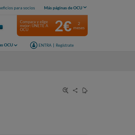
eficios para socios
Más páginas de OCU
2€
Compara y elige
2
mejor: ÚNETE A
meses
OCU
jas OCU
ENTRA
|
Regístrate