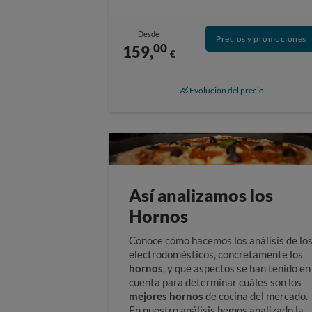
Desde
Precios y promociones
00
159,
€
Evolución del precio
Así analizamos los
Hornos
Conoce cómo hacemos los análisis de lo
electrodomésticos, concretamente los
hornos
, y qué aspectos se han tenido en
cuenta para determinar cuáles son los
mejores hornos
de cocina del mercado.
En nuestro análisis hemos analizado la