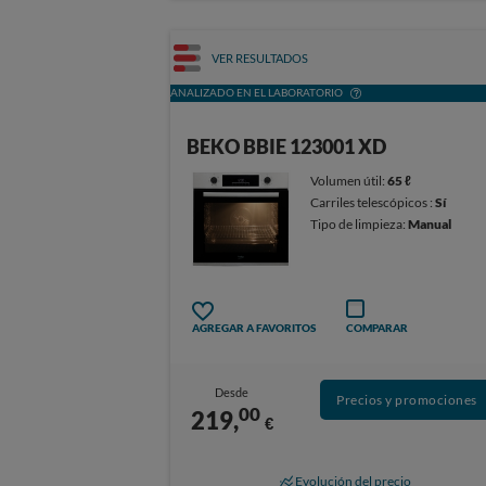
VER RESULTADOS
ANALIZADO EN EL LABORATORIO
BEKO BBIE 123001 XD
Volumen útil:
65 ℓ
Carriles telescópicos :
Sí
Tipo de limpieza:
Manual
AGREGAR A FAVORITOS
COMPARAR
Desde
Precios y promociones
00
219,
€
Evolución del precio