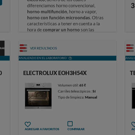
3
diferenciamos horno convencional,
horno multifunción
, horno a vapor,
horno con función microondas
. Otras
características a tener en cuenta a la
hora de
comprar un horno
son las
dimensiones, el consumo y la limpieza.
Guía de compra de Hornos
VER RESULTADOS
PRAR
ANALIZADO EN EL LABORATORIO
ANALI
0
ELECTROLUX EOH3H54X
T
Volumen útil:
65 ℓ
Carriles telescópicos :
Sí
Tipo de limpieza:
Manual
AGREGAR A FAVORITOS
COMPARAR
AG