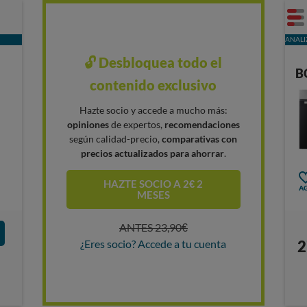
ANALI
🔓 Desbloquea todo el
B
contenido exclusivo
Hazte socio y accede a mucho más:
opiniones
de expertos,
recomendaciones
según calidad-precio,
comparativas con
precios actualizados para ahorrar
.
HAZTE SOCIO A 2€ 2
AG
MESES
ANTES 23,90€
¿Eres socio? Accede a tu cuenta
2