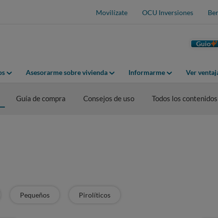
Movilízate
OCU Inversiones
Ben
Guio
os
Asesorarme sobre vivienda
Informarme
Ver venta
Guía de compra
Consejos de uso
Todos los contenidos
Pequeños
Pirolíticos