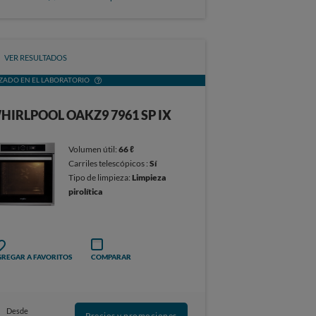
VER RESULTADOS
ZADO EN EL LABORATORIO
HIRLPOOL OAKZ9 7961 SP IX
Volumen útil:
66 ℓ
Carriles telescópicos :
Sí
Tipo de limpieza:
Limpieza
pirolítica
REGAR A FAVORITOS
COMPARAR
Desde
Precios y promociones