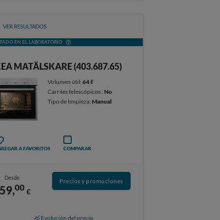
VER RESULTADOS
ZADO EN EL LABORATORIO
KEA MATÄLSKARE (403.687.65)
Volumen útil:
64 ℓ
Carriles telescópicos :
No
Tipo de limpieza:
Manual
REGAR A FAVORITOS
COMPARAR
Desde
Precios y promociones
00
59,
€
Evolución del precio