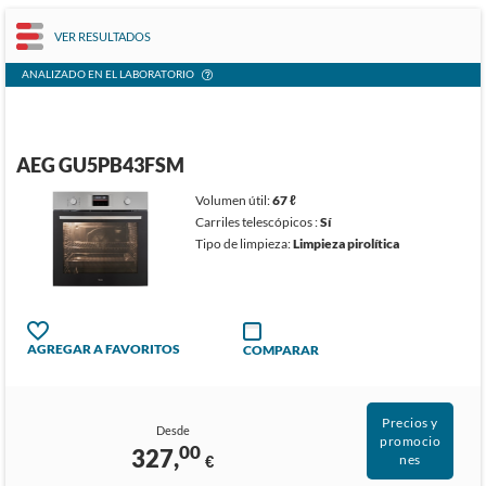
VER RESULTADOS
ANALIZADO EN EL LABORATORIO
AEG GU5PB43FSM
Volumen útil:
67 ℓ
Carriles telescópicos :
Sí
Tipo de limpieza:
Limpieza pirolítica
AGREGAR A FAVORITOS
COMPARAR
Precios y
Desde
promocio
00
327,
€
nes