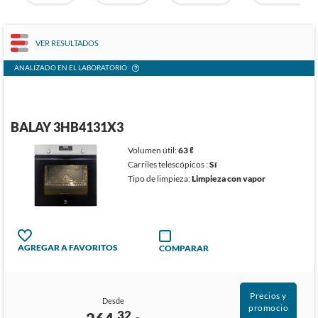
VER RESULTADOS
ANALIZADO EN EL LABORATORIO
BALAY 3HB4131X3
Volumen útil:
63 ℓ
Carriles telescópicos :
Sí
Tipo de limpieza:
Limpieza con vapor
AGREGAR A FAVORITOS
COMPARAR
Precios y
Desde
promocio
32