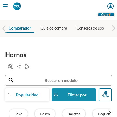
Guio
Comparador
Guía de compra
Consejos de uso
To
Hornos
Popularidad
Filtrar por
Beko
Bosch
Baratos
Pequeños