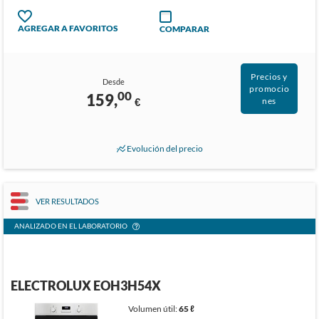
AGREGAR A FAVORITOS
COMPARAR
Precios y
Desde
promocio
00
159,
€
nes
Evolución del precio
VER RESULTADOS
ANALIZADO EN EL LABORATORIO
ELECTROLUX EOH3H54X
Volumen útil:
65 ℓ