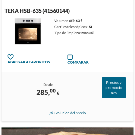
TEKA HSB-635 (41560144)
Volumen útil:
63 ℓ
Carriles telescópicos :
Sí
Tipo de limpieza:
Manual
AGREGAR A FAVORITOS
COMPARAR
Precios y
Desde
promocio
00
285,
€
nes
Evolución del precio