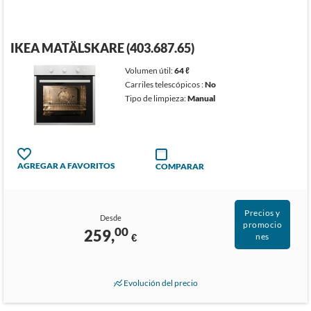
IKEA MATÄLSKARE (403.687.65)
Volumen útil:
64 ℓ
Carriles telescópicos :
No
Tipo de limpieza:
Manual
AGREGAR A FAVORITOS
COMPARAR
Precios y
Desde
promocio
00
259,
€
nes
Evolución del precio