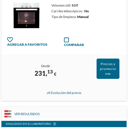
Volumen útil:
53 ℓ
Carriles telescópicos :
No
Tipo de limpieza:
Manual
AGREGAR A FAVORITOS
COMPARAR
Precios y
Desde
promocio
13
231,
€
nes
Evolución del precio
VER RESULTADOS
ANALIZADO EN EL LABORATORIO