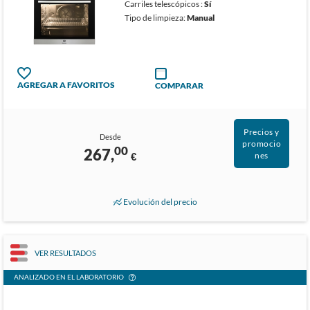
Carriles telescópicos :
Sí
Tipo de limpieza:
Manual
AGREGAR A FAVORITOS
COMPARAR
Precios y
Desde
promocio
00
267,
€
nes
Evolución del precio
VER RESULTADOS
ANALIZADO EN EL LABORATORIO