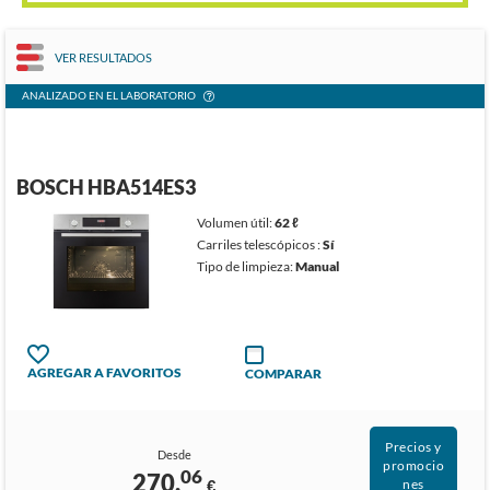
VER RESULTADOS
ANALIZADO EN EL LABORATORIO
BOSCH HBA514ES3
Volumen útil:
62 ℓ
Carriles telescópicos :
Sí
Tipo de limpieza:
Manual
AGREGAR A FAVORITOS
COMPARAR
Precios y
Desde
promocio
06
270,
€
nes