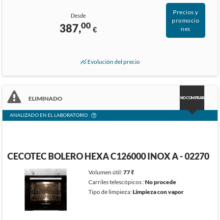
Precios y
Desde
promocio
00
387,
€
nes
Evolución del precio
ELIMINADO
NO COMPRAR
ANALIZADO EN EL LABORATORIO
CECOTEC BOLERO HEXA C126000 INOX A - 02270
Volumen útil:
77 ℓ
Carriles telescópicos :
No procede
Tipo de limpieza:
Limpieza con vapor