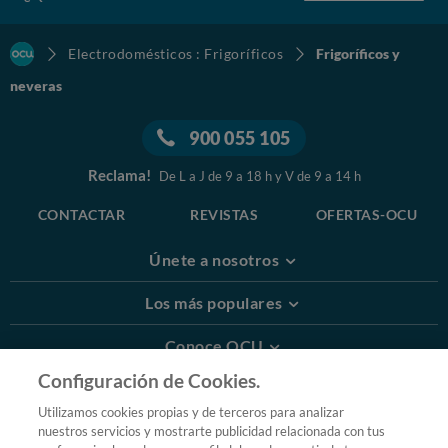
Electrodomésticos : Frigoríficos
Frigoríficos y
neveras
900 055 105
Reclama!
De L a J de 9 a 18 h y V de 9 a 14 h
CONTACTAR
REVISTAS
OFERTAS-OCU
Únete a nosotros
Los más populares
Conoce OCU
Configuración de Cookies.
Más Información
Utilizamos cookies propias y de terceros para analizar
nuestros servicios y mostrarte publicidad relacionada con tus
© 2026 OCU