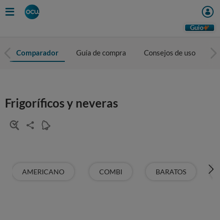
Guio
Comparador
Guía de compra
Consejos de uso
To
Frigoríficos y neveras
AMERICANO
COMBI
BARATOS