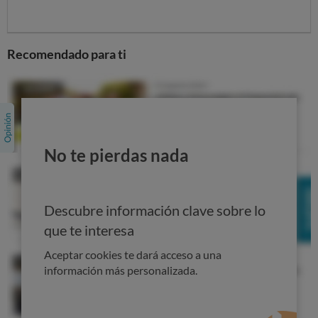
Las batidoras, a prueba
En el laboratorio, valoramos si las batidoras de vaso son
fáciles de usar, desmontar y limpiar
, medimos
el ruido
Recomendado para ti
que hacen
al funcionar y
cuánta energía consumen
.
Además, analizamos qué tal
trabajan las masas
y cómo
pican
el hielo,
preparan los purés o elaboran batidos
.
Probamos las batidoras con 3 recetas de
smoothies
No te pierdas nada
Entre las pruebas de cocina a las que sometemos a
nuestras batidoras, se encuentran la elaboración de
varios smoothies según diferentes recetas elaboradas
Descubre información clave sobre lo
con ingredientes de texturas distintas:
que te interesa
Smoothie verde
: media pera, media naranja,
Aceptar cookies te dará acceso a una
medio plátano, medio apio, 5 gramos de perejil, 100
información más personalizada.
ml de zumo de naranja y 50 ml de jugo de uva.
Smoothie de frutas
: un plátano, una naranja, 2
manzanas y 100 ml de yogurt natural.