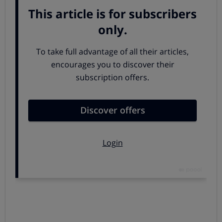
completo. No incluye las cubiertas del fruta, como la
parte blanca de las naranjas.
Licuado:
es el líquido extraído de frutas y verduras
utilizando una licuadora. No contiene restos de pulpa.
Batido:
se obtiene triturando la pulpa de la fruta o
verdura a la que se le añade leche o yogurt para
obtener una textura más cremosa. Se suelen preparar
con una batidora.
Smoothie:
mezcla de verduras y frutas muy similar
al batido. También contiene elementos lácteos como
leche, yogur o helado para darle una consistencia
suave (
smooth
, en inglés, de donde deriva su nombre).
Se le suele añadir además hielo o fruta congelada. La
textura es la principal diferencia con el batido de
frutas clásico. Uno de los smoothies más populares es
el “green smoothie” o batido verde, al que se le
atribuyen beneficios para el organismo.