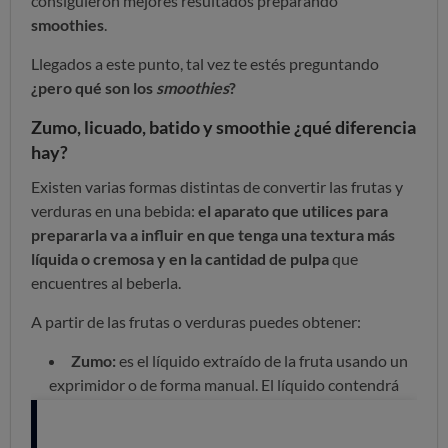
consiguieron mejores resultados preparando
smoothies
.
Llegados a este punto, tal vez te estés preguntando
¿pero qué son los
smoothies
?
Zumo, licuado, batido y
smoothie ¿qué diferencia
hay?
Existen varias formas distintas de convertir las frutas y
verduras en una bebida:
el aparato que utilices para
prepararla va a influir en que tenga una textura más
líquida o cremosa y en la cantidad de pulpa
que
encuentres al beberla.
A partir de las frutas o verduras puedes obtener:
Zumo:
es el líquido extraído de la fruta usando un
exprimidor o de forma manual. El líquido contendrá
parte de la pulpa, aunque muchas veces se cuelan
para retirarla y que la textura sea líquida por