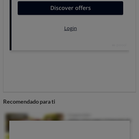
aumentan el precio:
en nuestro comparador, las
batidoras
sin accesorios cuestan entre 20 y 70
euros,
mientras que las batidoras
con accesorios no
bajan de 35 euros y pueden superar los 110 euros
para
los modelos más completos. Por eso, es interesante
conocerlos para decidir si te interesan o no antes de
comprar o, si ya los tienes en casa, ver aprovecharlos
mejor.
Accesorios básicos para batidoras
Vaso medidor
: es práctico porque facilita el
triturado y mezcla de los alimentos al reducir el
espacio para que se muevan. Además, suelen tener
Recomendado para ti
marcas que te sirven para medir líquidos y también
son útiles para guardar los alimentos ya mezclados en
el frigorífico, sobre todo, si tiene tapa.