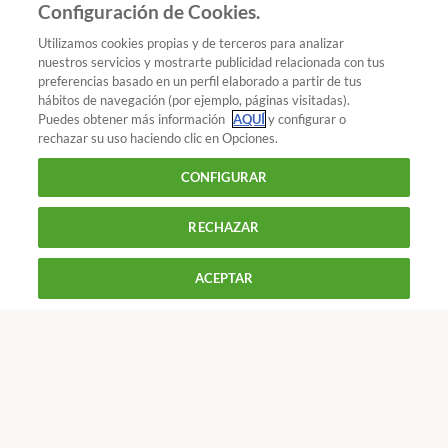
Añadir OCU en tus fuentes favoritas de Google
Configuración de Cookies.
Utilizamos cookies propias y de terceros para analizar
nuestros servicios y mostrarte publicidad relacionada con tus
preferencias basado en un perfil elaborado a partir de tus
¿Quieres recibir nuestra Newsletter?
Crea una cuenta
hábitos de navegación (por ejemplo, páginas visitadas).
Puedes obtener más información
AQUÍ
y configurar o
Accesorios avanzados para batidoras
rechazar su uso haciendo clic en Opciones.
Electrodomésticos : Batidoras
Batidoras de brazo y
Picadora
: consta de un recipiente y unas cuchillas
CONFIGURAR
sus accesorios
especiales con las que puedes picar alimentos duros,
como cebolla chocolate, frutos secos, galletas para
RECHAZAR
900 055 105
hacer la base de una tarta o carne. Si la batidora es
potente, puedes incluso picar hielo.
Reclama!
ACEPTAR
De L a J de 9 a 18 h y V de 9 a 14 h
CONTACTAR
REVISTAS
OFERTAS-OCU
Únete a nosotros
Los más populares
Conoce OCU