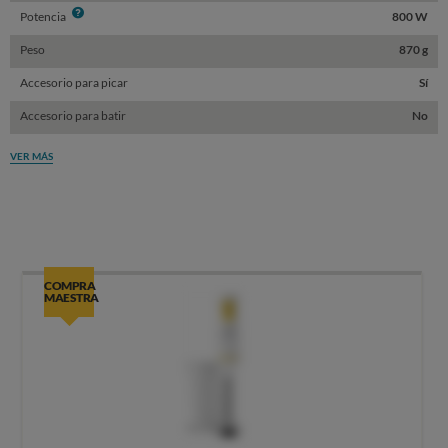
Info
Potencia
800 W
Peso
870 g
Accesorio para picar
Sí
Accesorio para batir
No
VER MÁS
COMPRA
MAESTRA