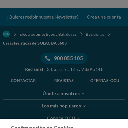
¿Quieres recibir nuestra Newsletter?
Crea una cuenta
Electrodomésticos : Batidoras
Batidoras
Características de SOLAC BA 5603
900 055 105
Reclama!
De L a J de 9 a 18 h y V de 9 a 14 h
CONTACTAR
REVISTAS
OFERTAS-OCU
Únete a nosotros
Los más populares
Conoce OCU
Configuración de Cookies.