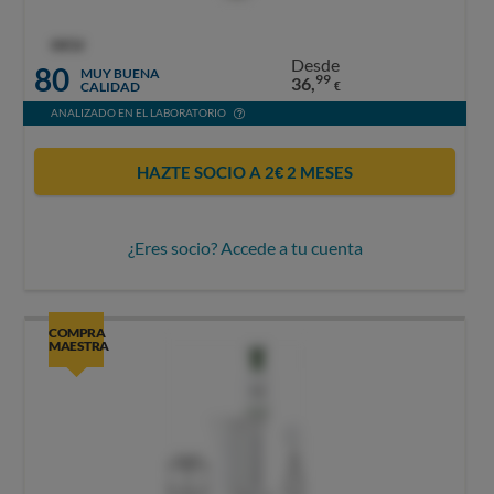
OCU
Desde
80
MUY BUENA
99
36,
CALIDAD
€
ANALIZADO EN EL LABORATORIO
HAZTE SOCIO A 2€ 2 MESES
¿Eres socio? Accede a tu cuenta
COMPRA
MAESTRA