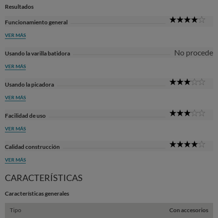
Resultados
4
Funcionamiento general
Sta
VER MÁS
No procede
Usando la varilla batidora
VER MÁS
3
Usando la picadora
Sta
VER MÁS
3
Facilidad de uso
Sta
VER MÁS
4
Calidad construcción
Sta
VER MÁS
CARACTERÍSTICAS
Características generales
Tipo
Con accesorios