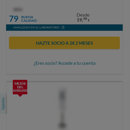
OCU
Desde
79
BUENA
48
19,
CALIDAD
€
ANALIZADO EN EL LABORATORIO
HAZTE SOCIO A 2€ 2 MESES
¿Eres socio? Accede a tu cuenta
MEJOR
DEL
ANÁLISIS