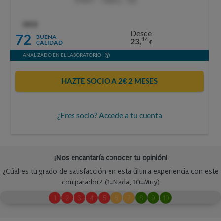
OCU
Desde
72
BUENA
14
23,
CALIDAD
€
ANALIZADO EN EL LABORATORIO
HAZTE SOCIO A 2€ 2 MESES
¿Eres socio? Accede a tu cuenta