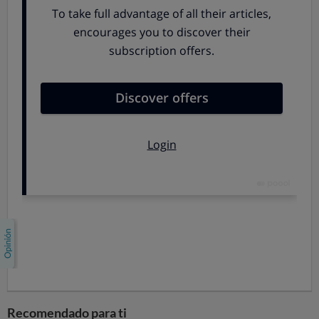
presentarse las declaraciones de la renta y del
impuesto del patrimonio correspondientes al ejercicio
2024.
En Navarra,
la normativa prevé expresamente que, si el
contribuyente fallece el propio 31 de diciembre, debe
presentarse la declaración del impuesto sobre el
patrimonio a su nombre. Si el fallecimiento es anterior, se
aplican reglas equivalentes a las del País Vasco: no hay
obligación de presentar el impuesto sobre el patrimonio
del ejercicio en el que ya no vivía el causante.
¿Cómo se calcula el impuesto del
patrimonio?
Lo que tributa es el patrimonio neto a 31 de diciembre,
es decir, el conjunto de bienes menos las deudas, todo
con muchos matices y exenciones; por ejemplo, la
vivienda habitual está exenta hasta cierta cantidad y
Recomendado para ti