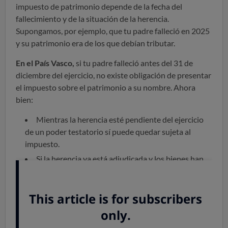
impuesto de patrimonio depende de la fecha del
fallecimiento y de la situación de la herencia.
Supongamos, por ejemplo, que tu padre falleció en 2025
y su patrimonio era de los que debían tributar.
En el País Vasco,
si tu padre falleció antes del 31 de
diciembre del ejercicio, no existe obligación de presentar
el impuesto sobre el patrimonio a su nombre. Ahora
bien:
Mientras la herencia esté pendiente del ejercicio
de un poder testatorio sí puede quedar sujeta al
impuesto.
Si la herencia ya está adjudicada y los bienes han
entrado en el patrimonio de los herederos, son ellos
los llamados a declarar, si se dan las condiciones para
quedar obligados.
Si el fallecimiento se produjo en 2025 pero antes
de iniciarse el periodo de declaración, deben