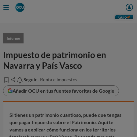
Guio
Informe
Impuesto de patrimonio en
Navarra y País Vasco
Seguir
Seguir
- Renta e impuestos
Añadir OCU en tus fuentes favoritas de Google
Si tienes un patrimonio cuantioso, puede que tengas
que pagar Impuesto sobre el Patrimonio.
Aquí te
vamos a explicar cómo funciona en los territorios
forales: Navarra y País Vasco. Recuerda que este