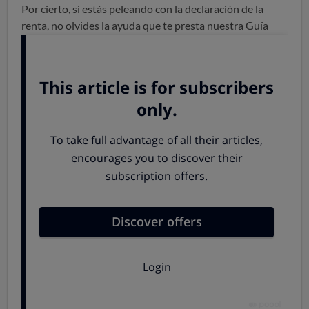
Por cierto, si estás peleando con la declaración de la
renta, no olvides la ayuda que te presta nuestra Guía
Fiscal OCU en su versión general o foral:
GUÍA FISCAL RENTA 2025
¿Cuánto se nota en el bolsillo del
contribuyente?
El impuesto sobre la renta tiene dos partes:
La parte estatal va a parar
a las arcas del Estado y
se obtiene aplicando unas reglas iguales para todos
los españoles.
La parte autonómica va a parar
a las arcas de las
respectivas comunidades autónomas y se obtiene
aplicando las reglas que cada comunidad fija para su
territorio
(salvo en Ceuta y Melilla, donde se aplica la
estatal).