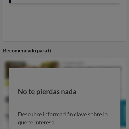
Aparte,
en Navarra y en el País Vasco, tienen su propio
sistema fiscal y recaudan un impuesto sobre la
renta
de diseño propio, yendo su contribución al Estado
por otras vías.
Un ejemplo: adulto soltero ganado 45.000... ¡Casi
1.000 euros de diferencia!
Recomendado para ti
Aquí vamos a centrarnos solo en el resultado de aplicar
escalas de gravamen diferentes, tomando de ejemplo el
IRPF que pagaría un adulto soltero y sin hijos que solo
ingresara un salario de 45.000 euros al año y no
tuviera derecho a ninguna deducción:
No te pierdas nada
La comunidad con el impuesto
más bajo sería el
País Vasco, pues
pagaría 8.730 euros
en las tres
haciendas forales (Álava, Guipúzcoa y Vizcaya).
Descubre información clave sobre lo
La comunidad con el impuesto
más alto sería
que te interesa
Cataluña, donde ascendería a 9.693.
¡Casi 1.000