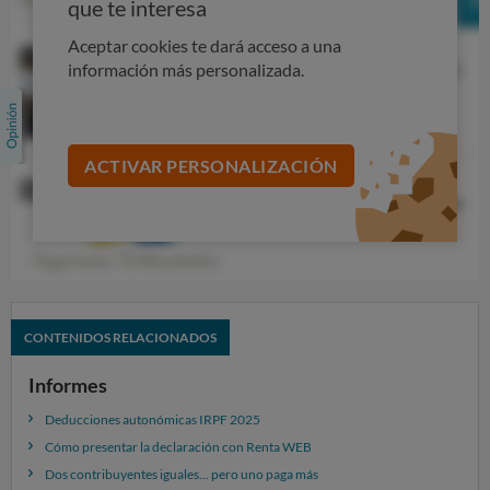
que te interesa
la declaración estará bloqueado
(en gris), para que
no pagues por error.
Aceptar cookies te dará acceso a una
información más personalizada.
ACTIVAR PERSONALIZACIÓN
CONTENIDOS RELACIONADOS
Informes
Deducciones autonómicas IRPF 2025
Si aun así, decides seguir adelante, entras en los
Cómo presentar la declaración con Renta WEB
apartados de la declaración y seleccionas el botón
Dos contribuyentes iguales... pero uno paga más