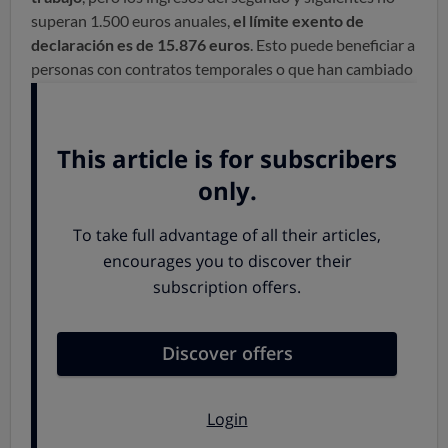
superan 1.500 euros anuales,
el límite exento de
declaración es de 15.876 euros
. Esto puede beneficiar a
personas con contratos temporales o que han cambiado
de trabajo en el año, personas que han estado en paro o
perciben prestaciones del SEPE además de salarios, o a
personas jubiladas que reciben más de una pensión (por
ejemplo, la pensión de viudedad de la Seguridad Social y
una pensión extranjera).
Pero, atención:
hay situaciones en las que sí podrías
tener que declarar, aunque tus ingresos sean bajos
, por
ejemplo, si has cobrado subvenciones, has tenido
pérdidas o ganancias patrimoniales de acciones o
inmuebles, etc.
Puedes consultar todos los detalles necesarios para
saber con certeza si tienes que declarar o no en
nuestra
Guía Fiscal.