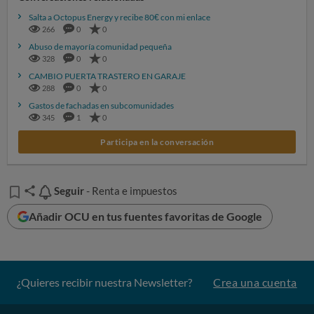
Salta a Octopus Energy y recibe 80€ con mi enlace
266
0
0
Abuso de mayoría comunidad pequeña
328
0
0
CAMBIO PUERTA TRASTERO EN GARAJE
288
0
0
Gastos de fachadas en subcomunidades
345
1
0
Participa en la conversación
Seguir
Seguir
- Renta e impuestos
Añadir OCU en tus fuentes favoritas de Google
¿Quieres recibir nuestra Newsletter?
Crea una cuenta