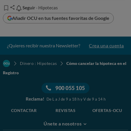
Seguir
Seguir
- Hipotecas
Añadir OCU en tus fuentes favoritas de Google
¿Quieres recibir nuestra Newsletter?
Crea una cuenta
Dinero : Hipotecas
Cómo cancelar la hipoteca en el
Registro
900 055 105
Reclama!
De L a J de 9 a 18 h y V de 9 a 14 h
CONTACTAR
REVISTAS
OFERTAS-OCU
Únete a nosotros