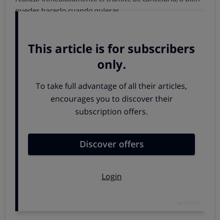
puedes hacerlo cuando quieras.
Ahora bien,
si quieres vender el inmueble
y hacerlo sin
cargas,
es importante que no figure inscrita la hipoteca
sobre él
: en ese caso, debes hacer estos trámites.
Cómo inscribir la cancelación, paso
a paso
1. Acudir a la entidad financiera que concedió la
hipoteca
y solicitar
la documentación justificativa de
que el préstamo está pagado, lo que habitualmente se
conoce como
certificado de cancelación económica
de
la deuda o certificado de saldo cero.
2. Acudir a un notario para solicitar que preparen la
escritura de cancelación
. Posteriormente, un
apoderado de la entidad deberá acudir a la notaría a
firmar esa escritura (el usuario, el titular del préstamo,