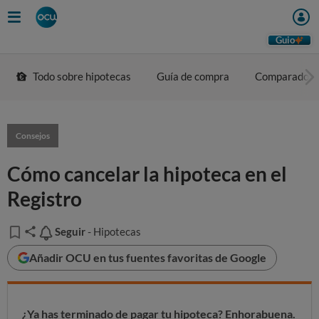
Guio
Todo sobre hipotecas
Guía de compra
Comparador
Consejos
Cómo cancelar la hipoteca en el
Registro
Seguir
Seguir
- Hipotecas
Añadir OCU en tus fuentes favoritas de Google
¿Ya has terminado de pagar tu hipoteca? Enhorabuena.