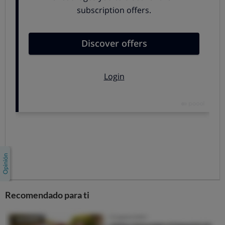
Si eres su hermano, hijo, nieto, padre o abuelo.
Si puedes demostrar que conviviste con él durante
al menos dos años antes de la fecha del fallecimiento,
y que vivías a sus expensas por no tener ingresos o
porque estos eran muy exiguos...
Sigue leyendo: te contamos en qué consiste esta
pensión, quién puede tener derecho a ella y cómo
solicitarla si es el caso.
Volver arriba
¿Cuánto tuvo que cotizar el
fallecido para generar la pensión?
Para que tu pariente haya generado una pensión en
favor de familiares
debe haber estado de alta alguna
Recomendado para ti
vez en la Seguridad Social y haber cotizado un mínimo.
Se pueden dar distintos supuestos.