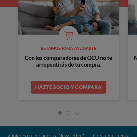
ESTAMOS PARA AYUDARTE
Con los comparadores de OCU no te
M
arrepentirás de tu compra.
HAZTE SOCIO Y COMPARA
¿Quieres recibir nuestra Newsletter?
Crea una cuenta