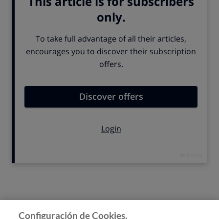
TE AYUDAMOS A ELEGIR LOS
SUPERMERCADOS MÁS BARATOS
Te ayudamos a elegir lor
SUPERMERCADOS con la mejor
relación calidad/precio
.
Además, accede a todos los
compradores de OCU, descuentos y ventajas exclusivas
muy interesantes para ahorrar y convertirte en un
consumidor responsable.
2€ 2meses + REGALO DE
BIENVENIDA.
2€ 2MESES + REGALO
Cómo elegir un buen supermercado
Configuración de Cookies.