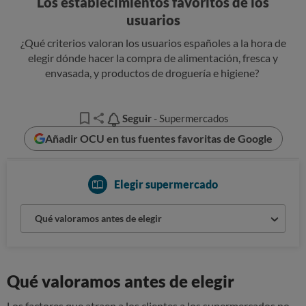
Los establecimientos favoritos de los
usuarios
¿Qué criterios valoran los usuarios españoles a la hora de
elegir dónde hacer la compra de alimentación, fresca y
envasada, y productos de droguería e higiene?
Seguir
Seguir
- Supermercados
Añadir OCU en tus fuentes favoritas de Google
Elegir supermercado
Qué valoramos antes de elegir
Qué valoramos antes de elegir
Los factores que atraen a los clientes a los supermercados no