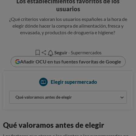
Los establecimientos favoritos de los
usuarios
¿Qué criterios valoran los usuarios españoles a la hora de
elegir dónde hacer la compra de alimentación, fresca y
envasada, y productos de droguería e higiene?
Seguir
Seguir
- Supermercados
Añadir OCU en tus fuentes favoritas de Google
Elegir supermercado
Qué valoramos antes de elegir
Qué valoramos antes de elegir
Los factores que atraen a los clientes a los supermercados no