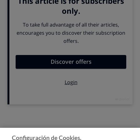
TE AYUDAMOS A ELEGIR LOS
SUPERMERCADOS MÁS BARATOS
Te ayudamos a elegir lor
SUPERMERCADOS con la mejor
relación calidad/precio
.
Además, accede a todos los
compradores de OCU, descuentos y ventajas exclusivas
muy interesantes para ahorrar y convertirte en un
consumidor responsable.
2€ 2meses + REGALO DE
BIENVENIDA.
2€ 2MESES + REGALO
Cómo elegir un buen supermercado
Configuración de Cookies.