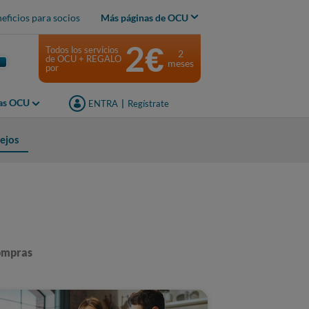
eficios para socios
Más páginas de OCU
2€
Todos los servicios
2
de OCU + REGALO
meses
por
jas OCU
ENTRA
|
Regístrate
ejos
mpras