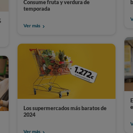
Consume fruta y verdura de
b
temporada
V
%
Ver más
E
e
Los supermercados más baratos de
2024
V
Ver más