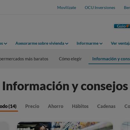
Movilízate
OCU Inversiones
Ben
Guio
os
Asesorarme sobre vivienda
Informarme
Ver venta
permercados más baratos
Cómo elegir
Información y cons
Información y consejos
odo (14)
Precio
Ahorro
Hábitos
Cadenas
Co