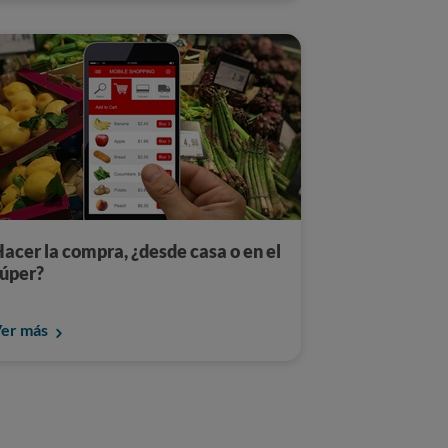
acer la compra, ¿desde casa o en el
úper?
er más