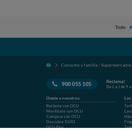
Todo
A
Consumo y familia : Supermercados
Reclama!
900 055 105
De L a J de 9 a
Únete a nosotros
Los
Reclama con OCU
Tari
Movilízate con OCU
Lav
Compara con OCU
Hip
Descubre GUIO
Frig
OCU Plus
Tele