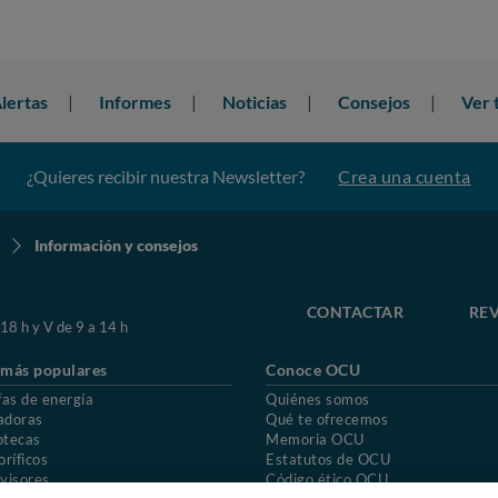
lertas
Informes
Noticias
Consejos
Ver 
¿Quieres recibir nuestra Newsletter?
Crea una cuenta
Información y consejos
CONTACTAR
REV
 18 h y V de 9 a 14 h
 más populares
Conoce OCU
fas de energía
Quiénes somos
adoras
Qué te ofrecemos
otecas
Memoria OCU
oríficos
Estatutos de OCU
visores
Código ético OCU