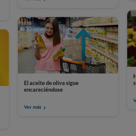
H
El aceite de oliva sigue
s
encareciéndose
V
Ver más