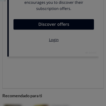
encuentran clásicos del verano como los tomates, los
pimientos, las berenjenas, los calabacines, etc.). El
resto de partidas de alimentación ya bajaron mucho
menos. Estarían las “otras bebidas alcohólicas” con
una caída del -1,8% (aquí hay muchas bebidas
veraniegas, como el tinto de verano, la sangría, la
cerveza con limón, etc.). las legumbres verdes, frescas
o refrigeradas (judías, por ejemplo, también muy
veraniegas), con un -1,4%, los refrescos (-1,4%), los
cítricos (-1,3%) y el azúcar de caña o de remolacha
(-1,1%).las frutas han subido, las verduras
experimentan las mayores bajadas de precio:
tomates, pepinos, pimientos están un 14% más
baratos que en abril, y un porcentaje similar bajan
judías, guisantes, etc. Otros vegetales, los frutos
secos, el azúcar o el café presentan subidas de menos
Recomendado para ti
del 2% respecto a abril.
Prendas de vestir
, que ya antes de las consabidas