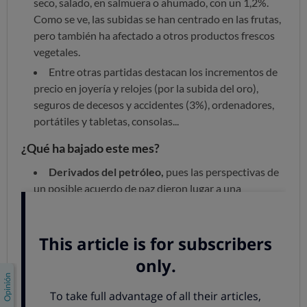
seco, salado, en salmuera o ahumado, con un 1,2%.
Como se ve, las subidas se han centrado en las frutas,
pero también ha afectado a otros productos frescos
vegetales.
Entre otras partidas destacan los incrementos de
precio en joyería y relojes (por la subida del oro),
seguros de decesos y accidentes (3%), ordenadores,
portátiles y tabletas, consolas...
¿Qué ha bajado este mes?
Derivados del petróleo,
pues las perspectivas de
un posible acuerdo de paz dieron lugar a una
relevante bajada del precio del petróleo: la gasolina
cuesta casi un 5% menos ahora, el gasóleo, un -6,7% y
el gasóleo de calefacción experimenta una caída del
-11%.
Alimentación.
Asistimos a una bajada de precio
importante en la partida de hortalizas cultivadas por
su fruto, frescas o refrigeradas (-11,1%), pues aquí se