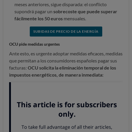
meses anteriores, sigue disparada: el conflicto
supondrá pagar un
sobrecoste que puede superar
fácilmente los 50 euros
mensuales.
SUBIDAS DE PRECIO DE LA ENERGÍA
OCU pide medidas urgentes
Ante esto, es urgente adoptar medidas eficaces, medidas
que permitan a los consumidores españoles pagar sus
facturas:
OCU solicita la eliminación temporal de los
impuestos energéticos, de manera inmediata:
APOYA LA MOVILIZACIÓN: IMPUESTOS ENERGÉTICOS
FUERA
2. El precio del carburante, disparado
La crisis de Ucrania también
dispara el precio del
petróleo
. El precio del barril se acerca a unos valores