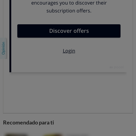
inéditos hasta ahora. Todos nos resentimos de esa
subida.
Quienes conducen un coche diésel ya estarían
pagando un sobrecoste de 55 euros al mes sobre lo
que estaban pagando en 2021, pero ese precio puede
dispararse: solo desde que ha comenzado la guerra se
estima que ese combustible ha subido un 20%
respecto al precio medio de 2021.
En el caso de gasolina, el sobrecoste es similar.
Desde el inicio del conflicto, el incremento se acerca al
15%: llenar un depósito medio (50 litros) es hoy 22
euros más caro que lo que costaba en 2021, y 11
euros más que hace poco más de dos semanas. Y
sigue subiendo
.
Además,
el alza en el precio de los carburantes
,
Recomendado para ti
algo que llega rápidamente a los consumidores (el
famoso efecto cohete que desde OCU ya hemos