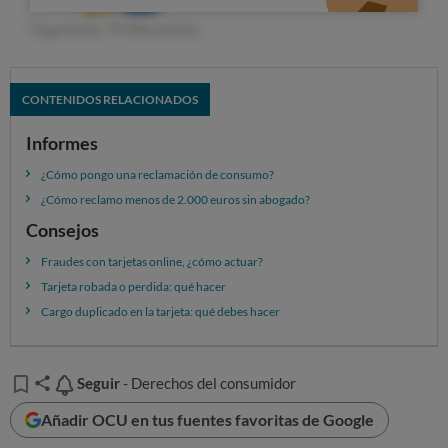
CONTENIDOS RELACIONADOS
Informes
¿Cómo pongo una reclamación de consumo?
¿Cómo reclamo menos de 2.000 euros sin abogado?
Consejos
Fraudes con tarjetas online, ¿cómo actuar?
Tarjeta robada o perdida: qué hacer
Cargo duplicado en la tarjeta: qué debes hacer
Seguir
Seguir
- Derechos del consumidor
Añadir OCU en tus fuentes favoritas de Google