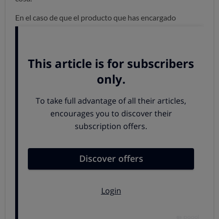
En el caso de que el producto que has encargado
finalmente no estuviera disponible,
deberán informarte
de esa falta de disponibilidad
para que recuperes
cuanto antes el dinero que hayas abonado.
Si el producto se retrasa por la razón que sea (falta de
disponibilidad, mal servicio del vendedor o de la
empresa de mensajería...) y decides reclamar tu dinero,
no hay ningún
plazo fijado para que se produzca el
reembolso, aunque 6 o 7 días
a contar desde que se
solicita la devolución es más que suficiente. ¿Qué puedes
hacer si el plazo se sobrepasa y sigues sin noticias? Pues
reclamar para que te devuelvan lo que has pagado.
Cómo reclamar tu dinero
¿No te ha llegado lo que has comprado en el plazo
acordado o en los 30 días
que como máximo se
conceden por defecto? La empresa ha incumplido su