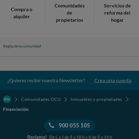
Comunidades
Servicios de
Compra o
de
reforma del
alquiler
propietarios
hogar
Reglas de la comunidad
¿Quieres recibir nuestra Newsletter?
Crea una cuenta
Comunidades OCU
Inmuebles y propiedades
Financiación
900 055 105
Reclama!
De L a J de 9 a 18 h y V de 9 a 14 h