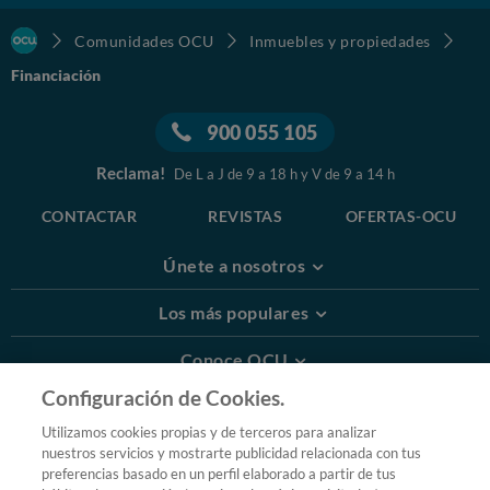
Comunidades OCU
Inmuebles y propiedades
Financiación
900 055 105
Reclama!
De L a J de 9 a 18 h y V de 9 a 14 h
CONTACTAR
REVISTAS
OFERTAS-OCU
Únete a nosotros
Los más populares
Conoce OCU
Configuración de Cookies.
Más Información
Utilizamos cookies propias y de terceros para analizar
nuestros servicios y mostrarte publicidad relacionada con tus
© 2026 OCU
preferencias basado en un perfil elaborado a partir de tus
Condiciones generales de contratación de OCU