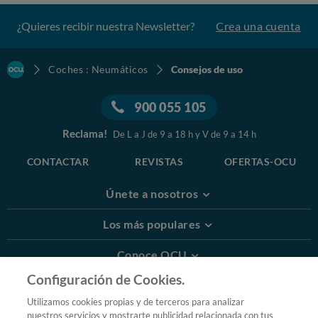
¿Quieres recibir nuestra Newsletter?
Crea una cuenta
Coches : Neumáticos
Consejos de uso
900 055 105
Reclama!
De L a J de 9 a 18 h y V de 9 a 14 h
CONTACTAR
REVISTAS
OFERTAS-OCU
Únete a nosotros
Los más populares
Conoce OCU
Configuración de Cookies.
Más Información
Utilizamos cookies propias y de terceros para analizar
nuestros servicios y mostrarte publicidad relacionada con tus
© 2026 OCU