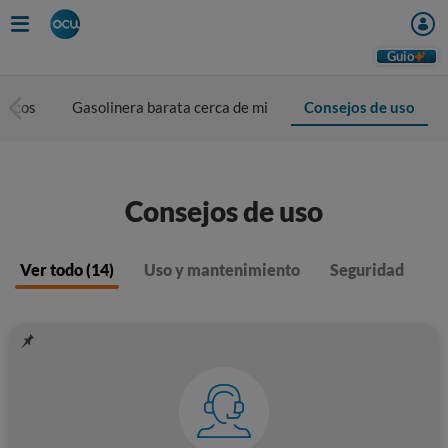
Guio
ticos
Gasolinera barata cerca de mi
Consejos de uso
Consejos de uso
Ver todo (14)
Uso y mantenimiento
Seguridad
A