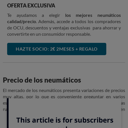
OFERTA EXCLUSIVA
Te ayudamos a elegir
los mejores neumáticos
calidad/precio
. Además, accede a todos los compradores
de OCU, descuentos y ventajas exclusivas para ahorrar y
convertirte en un consumidor responsable.
HAZTE SOCIO: 2€ 2MESES + REGALO
Precio de los neumáticos
El mercado de los neumáticos presenta variaciones de precios
muy altas, por lo que es conveniente preguntar en varios
establecimientos antes de decidir en cuál de ellos cambiar las
ruedas. No hay que olvidar que al coste del neumático en
sí,
hay que añadir los servicios de válvula, montaje y
equilibrado
, necesarios en todo cambio de neumáticos.