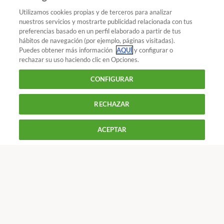
¿Eres socio? Accede a tu cuenta
Utilizamos cookies propias y de terceros para analizar
nuestros servicios y mostrarte publicidad relacionada con tus
preferencias basado en un perfil elaborado a partir de tus
¿Quieres recibir nuestra Newsletter?
Crea una cuenta
69
hábitos de navegación (por ejemplo, páginas visitadas).
COMPRA
BUENA
CALIDAD
Puedes obtener más información
AQUÍ
y configurar o
MAESTRA
rechazar su uso haciendo clic en Opciones.
ANALIZADO EN EL LABORATORIO
Coches : GPS
Las apps de navegación gratuitas
CONFIGURAR
consumen datos
RECHAZAR
900 055 105
Gratis
Reclama!
De L a J de 9 a 18 h y V de 9 a 14 h
ACEPTAR
CONTACTAR
REVISTAS
OFERTAS-OCU
HAZTE SOCIO DE OCU Y ACCEDE
Únete a nosotros
2€/2MESES
Los más populares
¿Eres socio? Accede a tu cuenta
Conoce OCU