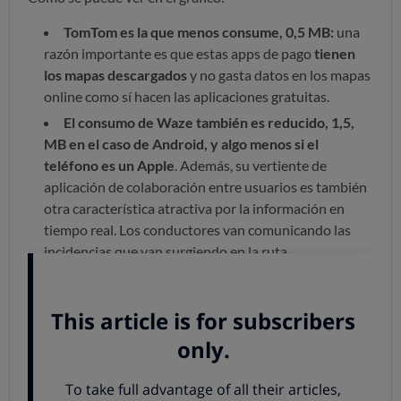
TomTom es la que menos consume, 0,5 MB:
una
razón importante es que estas apps de pago
tienen
los mapas descargados
y no gasta datos en los mapas
online como sí hacen las aplicaciones gratuitas.
El consumo de Waze también es reducido, 1,5,
MB en el caso de Android, y algo menos si el
teléfono es un Apple
. Además, su vertiente de
aplicación de colaboración entre usuarios es también
otra característica atractiva por la información en
tiempo real. Los conductores van comunicando las
incidencias que van surgiendo en la ruta.
Google Maps tiene un comportamiento curioso,
mientras la versión de Android es razonablemente
comedida
(4,5 MB en el recorrido), l
a versión de iOS
ha resultado más exigente, devorando hasta 10,44
MB
e
n el mismo recorrido
, algo que cuadra con las
cifras de consumo que proporciona la propia