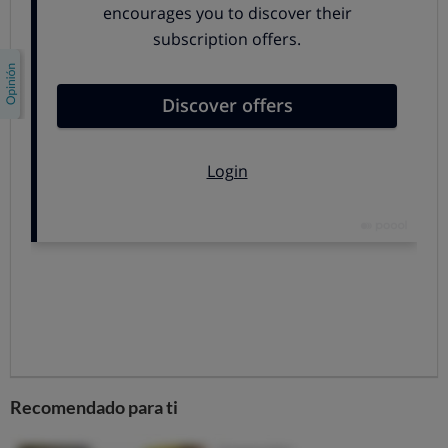
aplicación (10 MB por 20 minutos de uso) .
General Magic
gasta 6,5 MB en Android y 7,5 MB
en iOS
para ese recorrido
, por tanto, es la que más
consume de las aplicaciones para Android.
Antes de elegir una app GPS,
valóralo todo
Nuestra pequeña prueba ha arrojado unos resultados
muy reveladores: el precio de suscripción no es el único
criterio económico que debes tener en cuenta.
La suscripción de TomTom cuesta 19,95 euros, y ese
precio cubre todos los servicios
. Otras apps son gratis,
pero no lo es su uso. De hecho, comprobamos que, por
ese mismo dinero, por los 19,95 euros que se paga por la
suscripción...
Recomendado para ti
con Waze podrías navegar 4 horas al día;
con Google Maps una hora,