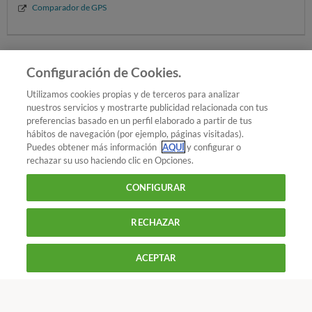
Comparador de GPS
Seguir
Seguir
- GPS
Configuración de Cookies.
Añadir OCU en tus fuentes favoritas de Google
Utilizamos cookies propias y de terceros para analizar
nuestros servicios y mostrarte publicidad relacionada con tus
preferencias basado en un perfil elaborado a partir de tus
hábitos de navegación (por ejemplo, páginas visitadas).
Puedes obtener más información
AQUÍ
y configurar o
¿Quieres recibir nuestra Newsletter?
Crea una cuenta
rechazar su uso haciendo clic en Opciones.
CONFIGURAR
Coches : GPS
Aplicaciones GPS para móvil
RECHAZAR
900 055 105
Reclama!
De L a J de 9 a 18 h y V de 9 a 14 h
ACEPTAR
CONTACTAR
REVISTAS
OFERTAS-OCU