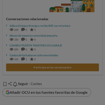
Conversaciones relacionadas
Salta a Octopus Energy y recibe 80€ con mi enlace
268
0
0
Abuso de mayoría comunidad pequeña
330
0
0
CAMBIO PUERTA TRASTERO EN GARAJE
289
0
0
Gastos de fachadas en subcomunidades
345
1
0
Participa en la conversación
Seguir
Seguir
- Coches
Añadir OCU en tus fuentes favoritas de Google