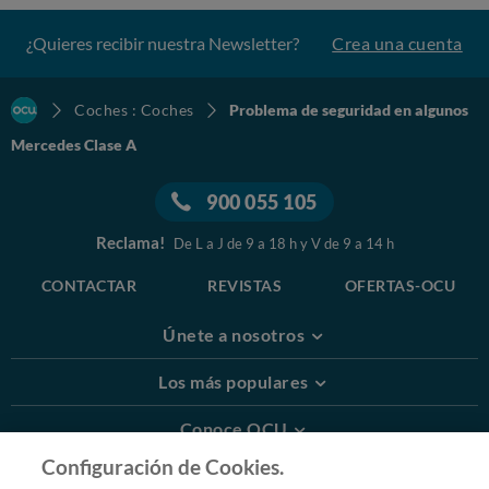
¿Quieres recibir nuestra Newsletter?
Crea una cuenta
Coches : Coches
Problema de seguridad en algunos
Mercedes Clase A
900 055 105
Reclama!
De L a J de 9 a 18 h y V de 9 a 14 h
CONTACTAR
REVISTAS
OFERTAS-OCU
Únete a nosotros
Los más populares
Conoce OCU
Configuración de Cookies.
Más Información